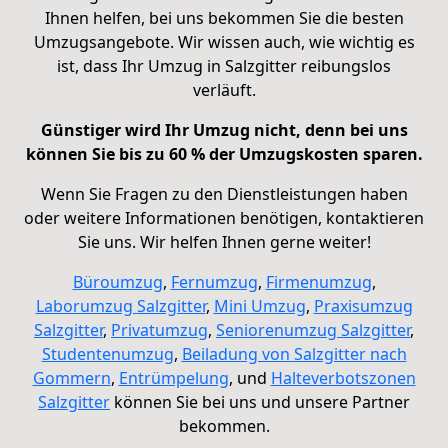
Ihnen
helfen, bei uns bekommen Sie die besten
Umzugsangebote
. Wir wissen auch, wie wichtig es
ist, dass Ihr Umzug in Salzgitter reibungslos
verläuft.
Günstiger wird Ihr Umzug nicht, denn bei uns
können Sie bis zu 60 % der Umzugskosten sparen.
Wenn Sie Fragen zu den Dienstleistungen haben
oder weitere Informationen benötigen, kontaktieren
Sie uns. Wir helfen Ihnen gerne weiter!
Büroumzug
,
Fernumzug
,
Firmenumzug
,
Laborumzug
Salzgitter
,
Mini Umzug
,
Praxisumzug
Salzgitter
,
Privatumzug
,
Seniorenumzug
Salzgitter
,
Studentenumzug
,
Beiladung von
Salzgitter nach
Gommern
,
Entrümpelung
, und
Halteverbotszonen
Salzgitter
können Sie bei uns und unsere Partner
bekommen.