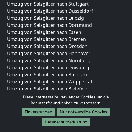
Umzug von Salzgitter nach Stuttgart
Umzug von Salzgitter nach Düsseldorf
Umzug von Salzgitter nach Leipzig
Umzug von Salzgitter nach Dortmund
Umzug von Salzgitter nach Essen
Umzug von Salzgitter nach Bremen
Umzug von Salzgitter nach Dresden
Umzug von Salzgitter nach Hannover
Umzug von Salzgitter nach Nürnberg
Umzug von Salzgitter nach Duisburg
Umzug von Salzgitter nach Bochum
Umzug von Salzgitter nach Wuppertal
Umzug von Salzgitter nach Bielefeld
Umzug von Salzgitter nach Bonn
Diese Internetseite verwendet Cookies um die
Umzug von Salzgitter nach Münster
Benutzerfreundlichkeit zu verbessern.
Einverstanden
Nur notwendige Cookies
Internationale-Umzüge
Datenschutzerklärung
Umzug von Salzgitter nach Brasilien
Umzug von Salzgitter nach Brunei Darussalam