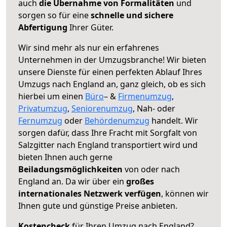
auch
die Übernahme von Formalitäten
und
sorgen so für eine
schnelle und sichere
Abfertigung
Ihrer Güter.
Wir sind mehr als nur ein erfahrenes
Unternehmen in der Umzugsbranche! Wir bieten
unsere Dienste für einen perfekten Ablauf Ihres
Umzugs nach England an, ganz gleich, ob es sich
hierbei um einen
Büro
– &
Firmenumzug
,
Privatumzug
,
Seniorenumzug
, Nah- oder
Fernumzug
oder
Behördenumzug
handelt. Wir
sorgen dafür, dass Ihre Fracht mit Sorgfalt von
Salzgitter nach England transportiert wird und
bieten Ihnen auch gerne
Beiladungsmöglichkeiten
von oder nach
England an. Da wir über ein
großes
internationales Netzwerk verfügen
, können wir
Ihnen gute und günstige Preise anbieten.
Kostencheck
für Ihren Umzug nach England?