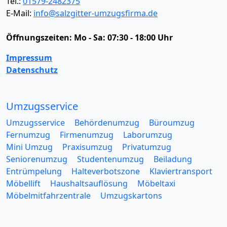
Tel.:
01579-2482375
E-Mail:
info@salzgitter-umzugsfirma.de
Öffnungszeiten:
Mo - Sa: 07:30 - 18:00 Uhr
Impressum
Datenschutz
Umzugsservice
Umzugsservice
Behördenumzug
Büroumzug
Fernumzug
Firmenumzug
Laborumzug
Mini Umzug
Praxisumzug
Privatumzug
Seniorenumzug
Studentenumzug
Beiladung
Entrümpelung
Halteverbotszone
Klaviertransport
Möbellift
Haushaltsauflösung
Möbeltaxi
Möbelmitfahrzentrale
Umzugskartons