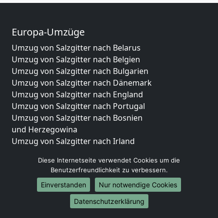
Europa-Umzüge
Umzug von Salzgitter nach Belarus
Umzug von Salzgitter nach Belgien
Umzug von Salzgitter nach Bulgarien
Umzug von Salzgitter nach Dänemark
Umzug von Salzgitter nach England
Umzug von Salzgitter nach Portugal
Umzug von Salzgitter nach Bosnien
und Herzegowina
Umzug von Salzgitter nach Irland
Umzug von Salzgitter nach Lettland
Diese Internetseite verwendet Cookies um die
Umzug von Salzgitter nach Zypern
Benutzerfreundlichkeit zu verbessern.
Umzug von Salzgitter nach Kroatien
Einverstanden
Nur notwendige Cookies
Umzug von Salzgitter nach Estland
Umzug von Salzgitter nach Finnland
Datenschutzerklärung
Umzug von Salzgitter nach Frankreich