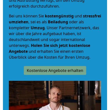
und Ausrüstung verfügt, um den Umzug
erfolgreich durchzuführen.
Bei uns können Sie
kostengünstig
und
stressfrei
umziehen
, sei es als
Beiladung
oder als
kompletter
Umzug
. Unser Partnernetzwerk, das
wir über die Jahre aufgebaut haben, ist
deutschlandweit und sogar international
unterwegs.
Holen Sie sich jetzt kostenlose
Angebote
und erhalten Sie einen ersten
Überblick über die Kosten für Ihren Umzug.
Kostenlose Angebote erhalten