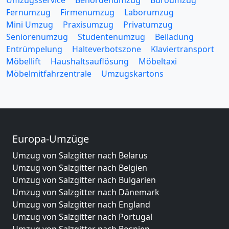
Fernumzug
Firmenumzug
Laborumzug
Mini Umzug
Praxisumzug
Privatumzug
Seniorenumzug
Studentenumzug
Beiladung
Entrümpelung
Halteverbotszone
Klaviertransport
Möbellift
Haushaltsauflösung
Möbeltaxi
Möbelmitfahrzentrale
Umzugskartons
Europa-Umzüge
Umzug von Salzgitter nach Belarus
Umzug von Salzgitter nach Belgien
Umzug von Salzgitter nach Bulgarien
Umzug von Salzgitter nach Dänemark
Umzug von Salzgitter nach England
Umzug von Salzgitter nach Portugal
Umzug von Salzgitter nach Bosnien