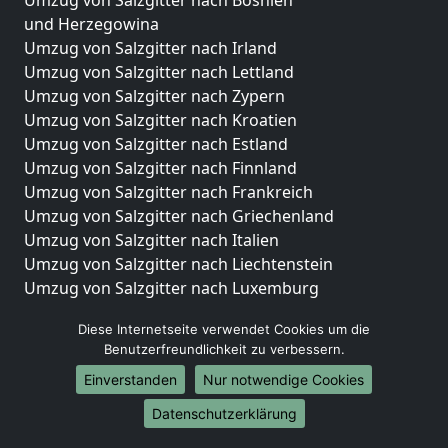
und Herzegowina
Umzug von Salzgitter nach Irland
Umzug von Salzgitter nach Lettland
Umzug von Salzgitter nach Zypern
Umzug von Salzgitter nach Kroatien
Umzug von Salzgitter nach Estland
Umzug von Salzgitter nach Finnland
Umzug von Salzgitter nach Frankreich
Umzug von Salzgitter nach Griechenland
Umzug von Salzgitter nach Italien
Umzug von Salzgitter nach Liechtenstein
Umzug von Salzgitter nach Luxemburg
Umzug von Salzgitter nach Niederlande
Diese Internetseite verwendet Cookies um die
Umzug von Salzgitter nach Norwegen
Benutzerfreundlichkeit zu verbessern.
Umzüge-Deutschlandweit
Einverstanden
Nur notwendige Cookies
Umzug von Salzgitter nach Berlin
Datenschutzerklärung
Umzug von Salzgitter nach Hamburg