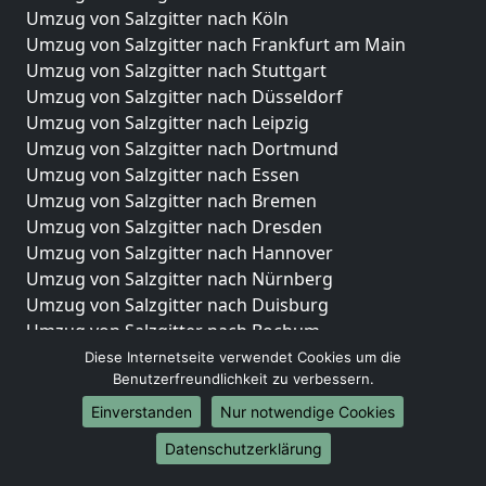
Umzug von Salzgitter nach Köln
Umzug von Salzgitter nach Frankfurt am Main
Umzug von Salzgitter nach Stuttgart
Umzug von Salzgitter nach Düsseldorf
Umzug von Salzgitter nach Leipzig
Umzug von Salzgitter nach Dortmund
Umzug von Salzgitter nach Essen
Umzug von Salzgitter nach Bremen
Umzug von Salzgitter nach Dresden
Umzug von Salzgitter nach Hannover
Umzug von Salzgitter nach Nürnberg
Umzug von Salzgitter nach Duisburg
Umzug von Salzgitter nach Bochum
Umzug von Salzgitter nach Wuppertal
Diese Internetseite verwendet Cookies um die
Benutzerfreundlichkeit zu verbessern.
Umzug von Salzgitter nach Bielefeld
Umzug von Salzgitter nach Bonn
Einverstanden
Nur notwendige Cookies
Umzug von Salzgitter nach Münster
Datenschutzerklärung
Internationale-Umzüge