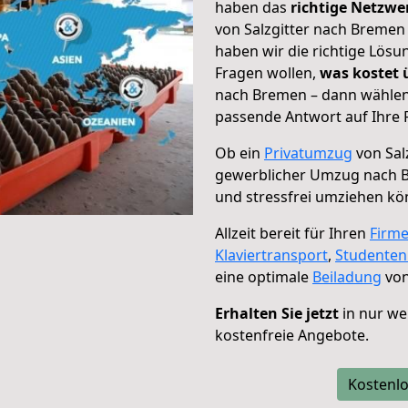
haben das
richtige Netzw
von Salzgitter nach Bremen 
haben wir die richtige Lösu
Fragen wollen,
was kostet
nach Bremen – dann wählen 
passende Antwort auf Ihre 
Ob ein
Privatumzug
von Sal
gewerblicher Umzug nach 
und stressfrei umziehen kö
Allzeit bereit für Ihren
Firm
Klaviertransport
,
Studente
eine optimale
Beiladung
von
Erhalten Sie jetzt
in nur we
kostenfreie Angebote.
Kostenlo