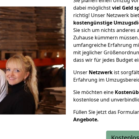
Sie planen einen Umzug vo
dabei möglichst
viel Geld 
richtig! Unser Netzwerk bi
kostengünstige Umzugsdi
Sie sich um nichts anderes 
Zuhause kümmern müssen. W
umfangreiche Erfahrung mi
mit jeglicher Größenordnun
dass wir für jedes Budget 
Unser
Netzwerk
ist sorgfäl
Erfahrung im Umzugsberei
Sie möchten eine
Kostenüb
kostenlose und unverbindli
Füllen Sie jetzt das Formula
Angebote.
Kostenlos