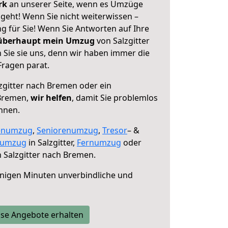
erk
an unserer Seite, wenn es Umzüge
geht! Wenn Sie nicht weiterwissen –
ng für Sie! Wenn Sie Antworten auf Ihre
 überhaupt mein Umzug
von Salzgitter
Sie sie uns, denn wir haben immer die
Fragen parat.
zgitter nach Bremen oder ein
Bremen,
wir helfen
, damit Sie problemlos
nnen.
enumzug
,
Seniorenumzug
,
Tresor
– &
numzug
in Salzgitter,
Fernumzug
oder
 Salzgitter nach Bremen.
nigen Minuten unverbindliche und
se Angebote erhalten