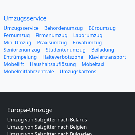
Umzugsservice
Umzugsservice
Behördenumzug
Büroumzug
Fernumzug
Firmenumzug
Laborumzug
Mini Umzug
Praxisumzug
Privatumzug
Seniorenumzug
Studentenumzug
Beiladung
Entrümpelung
Halteverbotszone
Klaviertransport
Möbellift
Haushaltsauflösung
Möbeltaxi
Möbelmitfahrzentrale
Umzugskartons
Europa-Umzüge
Umzug von Salzgitter nach Belarus
Umzug von Salzgitter nach Belgien
Umzug von Salzgitter nach Bulgarien