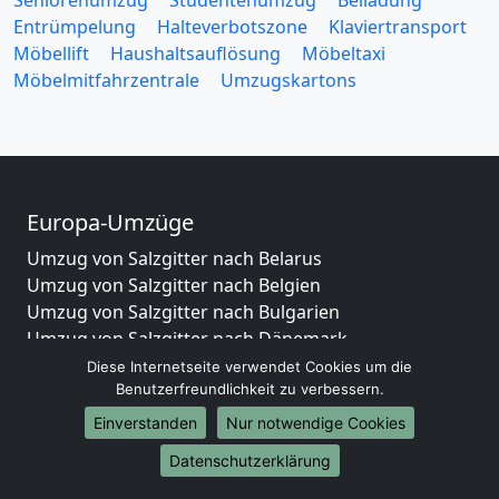
Entrümpelung
Halteverbotszone
Klaviertransport
Möbellift
Haushaltsauflösung
Möbeltaxi
Möbelmitfahrzentrale
Umzugskartons
Europa-Umzüge
Umzug von Salzgitter nach Belarus
Umzug von Salzgitter nach Belgien
Umzug von Salzgitter nach Bulgarien
Umzug von Salzgitter nach Dänemark
Umzug von Salzgitter nach England
Diese Internetseite verwendet Cookies um die
Umzug von Salzgitter nach Portugal
Benutzerfreundlichkeit zu verbessern.
Umzug von Salzgitter nach Bosnien
Einverstanden
Nur notwendige Cookies
und Herzegowina
Datenschutzerklärung
Umzug von Salzgitter nach Irland
Umzug von Salzgitter nach Lettland