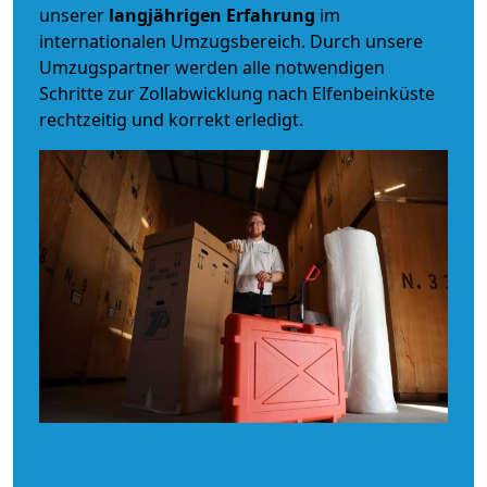
unserer
langjährigen Erfahrung
im
internationalen Umzugsbereich. Durch unsere
Umzugspartner werden alle notwendigen
Schritte zur Zollabwicklung nach Elfenbeinküste
rechtzeitig und korrekt erledigt.