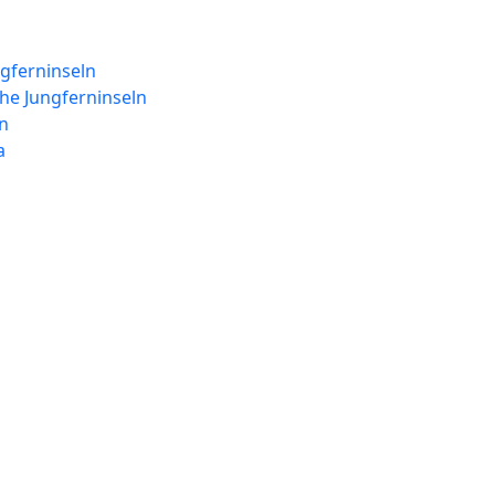
ngferninseln
he Jungferninseln
n
a