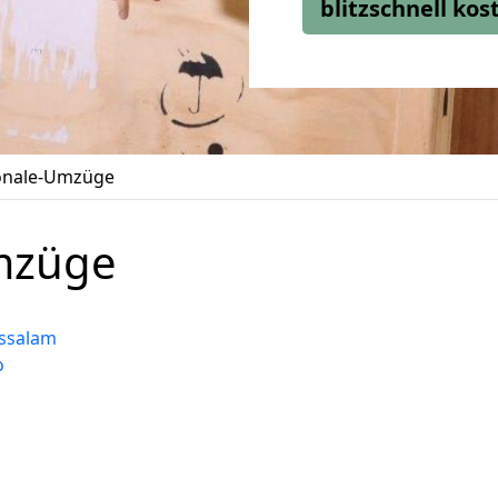
blitzschnell ko
ionale-Umzüge
Umzüge
ussalam
o