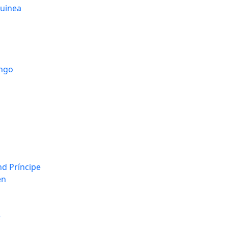
guinea
ongo
d Príncipe
en
e