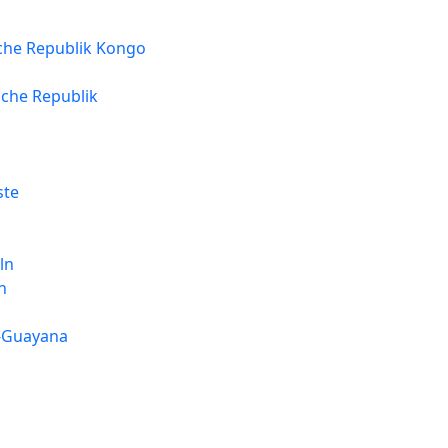
che Republik Kongo
sche Republik
ste
ln
n
h-Guayana