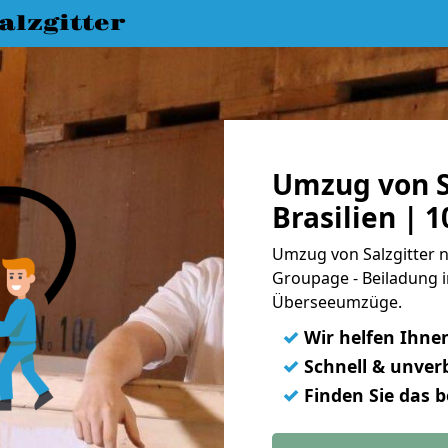
lzgitter
Umzug von S
Brasilien | 
Umzug von Salzgitter na
Groupage - Beiladung i
Überseeumzüge.
✓
Wir helfen Ihne
✓
Schnell & unverb
✓
Finden Sie das 