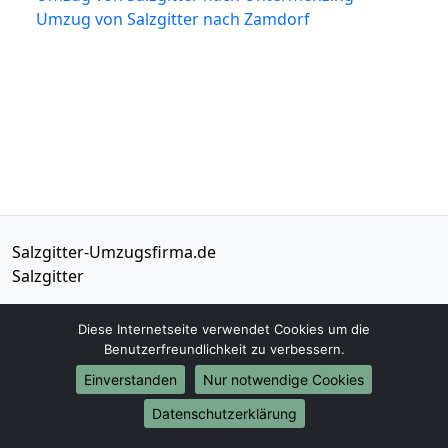
Umzug von Salzgitter nach Zamdorf
Salzgitter-Umzugsfirma.de
Salzgitter
Tel.:
01579-2482375
Diese Internetseite verwendet Cookies um die
E-Mail:
info@salzgitter-umzugsfirma.de
Benutzerfreundlichkeit zu verbessern.
Einverstanden
Nur notwendige Cookies
Öffnungszeiten:
Mo - Sa: 07:30 - 18:00 Uhr
Datenschutzerklärung
Impressum