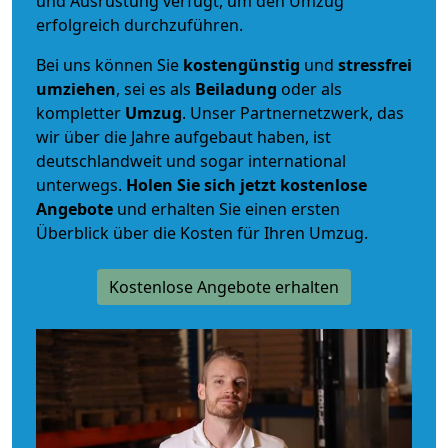
und Ausrüstung verfügt, um den Umzug
erfolgreich durchzuführen.
Bei uns können Sie
kostengünstig
und
stressfrei
umziehen
, sei es als
Beiladung
oder als
kompletter
Umzug
. Unser Partnernetzwerk, das
wir über die Jahre aufgebaut haben, ist
deutschlandweit und sogar international
unterwegs.
Holen Sie sich jetzt kostenlose
Angebote
und erhalten Sie einen ersten
Überblick über die Kosten für Ihren Umzug.
Kostenlose Angebote erhalten