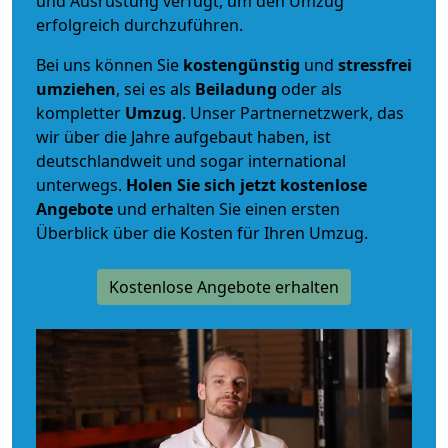
und Ausrüstung verfügt, um den Umzug
erfolgreich durchzuführen.
Bei uns können Sie
kostengünstig
und
stressfrei
umziehen
, sei es als
Beiladung
oder als
kompletter
Umzug
. Unser Partnernetzwerk, das
wir über die Jahre aufgebaut haben, ist
deutschlandweit und sogar international
unterwegs.
Holen Sie sich jetzt kostenlose
Angebote
und erhalten Sie einen ersten
Überblick über die Kosten für Ihren Umzug.
Kostenlose Angebote erhalten