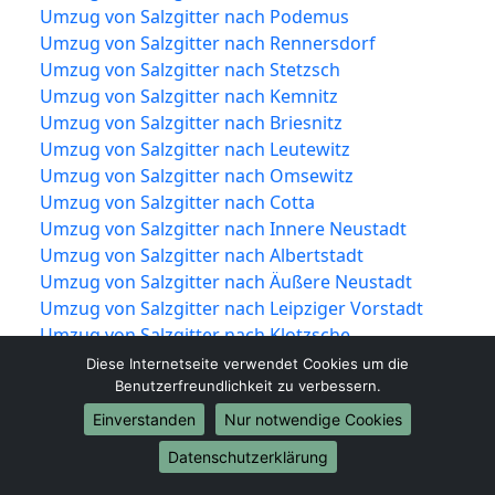
Umzug von Salzgitter nach Podemus
Umzug von Salzgitter nach Rennersdorf
Umzug von Salzgitter nach Stetzsch
Umzug von Salzgitter nach Kemnitz
Umzug von Salzgitter nach Briesnitz
Umzug von Salzgitter nach Leutewitz
Umzug von Salzgitter nach Omsewitz
Umzug von Salzgitter nach Cotta
Umzug von Salzgitter nach Innere Neustadt
Umzug von Salzgitter nach Albertstadt
Umzug von Salzgitter nach Äußere Neustadt
Umzug von Salzgitter nach Leipziger Vorstadt
Umzug von Salzgitter nach Klotzsche
Umzug von Salzgitter nach Hellerau
Diese Internetseite verwendet Cookies um die
Umzug von Salzgitter nach Rähnitz
Benutzerfreundlichkeit zu verbessern.
Umzug von Salzgitter nach Wilschdorf
Einverstanden
Nur notwendige Cookies
Umzug von Salzgitter nach Weixdorf
Datenschutzerklärung
Umzug von Salzgitter nach Lausa
Umzug von Salzgitter nach Friedersdorf