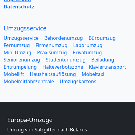
Datenschutz
Umzugsservice
Umzugsservice
Behördenumzug
Büroumzug
Fernumzug
Firmenumzug
Laborumzug
Mini Umzug
Praxisumzug
Privatumzug
Seniorenumzug
Studentenumzug
Beiladung
Entrümpelung
Halteverbotszone
Klaviertransport
Möbellift
Haushaltsauflösung
Möbeltaxi
Möbelmitfahrzentrale
Umzugskartons
Europa-Umzüge
Umzug von Salzgitter nach Belarus