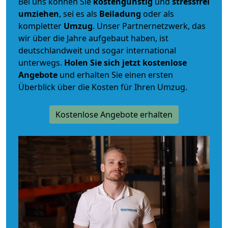
Bei uns können Sie
kostengünstig
und
stressfrei
umziehen
, sei es als
Beiladung
oder als
kompletter
Umzug
. Unser Partnernetzwerk, das
wir über die Jahre aufgebaut haben, ist
deutschlandweit und sogar international
unterwegs.
Holen Sie sich jetzt kostenlose
Angebote
und erhalten Sie einen ersten
Überblick über die Kosten für Ihren Umzug.
Kostenlose Angebote erhalten