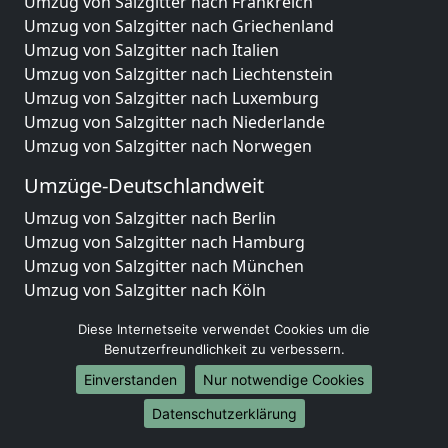
Umzug von Salzgitter nach Frankreich
Umzug von Salzgitter nach Griechenland
Umzug von Salzgitter nach Italien
Umzug von Salzgitter nach Liechtenstein
Umzug von Salzgitter nach Luxemburg
Umzug von Salzgitter nach Niederlande
Umzug von Salzgitter nach Norwegen
Umzüge-Deutschlandweit
Umzug von Salzgitter nach Berlin
Umzug von Salzgitter nach Hamburg
Umzug von Salzgitter nach München
Umzug von Salzgitter nach Köln
Umzug von Salzgitter nach Frankfurt am Main
Diese Internetseite verwendet Cookies um die
Umzug von Salzgitter nach Stuttgart
Benutzerfreundlichkeit zu verbessern.
Umzug von Salzgitter nach Düsseldorf
Einverstanden
Nur notwendige Cookies
Umzug von Salzgitter nach Leipzig
Umzug von Salzgitter nach Dortmund
Datenschutzerklärung
Umzug von Salzgitter nach Essen