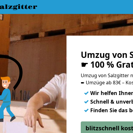
lzgitter
Umzug von S
☛ 100 % Gra
Umzug von Salzgitter 
➨ Umzüge ab 83€ – Kos
✓
Wir helfen Ihne
✓
Schnell & unverb
✓
Finden Sie das 
blitzschnell ko