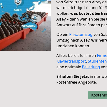
von Salzgitter nach Alzey g
wir die richtige Lösung für
wollen,
was kostet überh
Alzey – dann wählen Sie si
Antwort auf Ihre Fragen par
Ob ein
Privatumzug
von Sal
Umzug nach Alzey,
wir helf
umziehen können.
Allzeit bereit für Ihren
Firm
Klaviertransport
,
Studente
eine optimale
Beiladung
von
Erhalten Sie jetzt
in nur we
kostenfreie Angebote.
Kostenlo