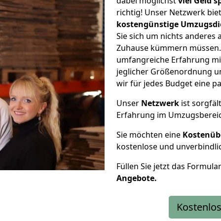
dabei möglichst
viel Geld 
richtig! Unser Netzwerk bi
kostengünstige Umzugsdi
Sie sich um nichts anderes 
Zuhause kümmern müssen. W
umfangreiche Erfahrung mit
jeglicher Größenordnung u
wir für jedes Budget eine 
Unser
Netzwerk
ist sorgfäl
Erfahrung im Umzugsberei
Sie möchten eine
Kostenüb
kostenlose und unverbindli
Füllen Sie jetzt das Formula
Angebote.
Kostenlos