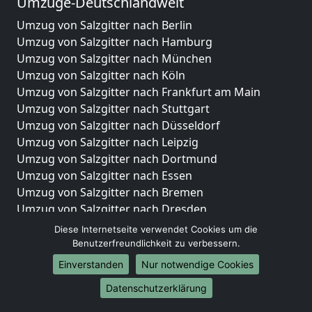
Umzüge-Deutschlandweit
Umzug von Salzgitter nach Berlin
Umzug von Salzgitter nach Hamburg
Umzug von Salzgitter nach München
Umzug von Salzgitter nach Köln
Umzug von Salzgitter nach Frankfurt am Main
Umzug von Salzgitter nach Stuttgart
Umzug von Salzgitter nach Düsseldorf
Umzug von Salzgitter nach Leipzig
Umzug von Salzgitter nach Dortmund
Umzug von Salzgitter nach Essen
Umzug von Salzgitter nach Bremen
Umzug von Salzgitter nach Dresden
Umzug von Salzgitter nach Hannover
Diese Internetseite verwendet Cookies um die
Umzug von Salzgitter nach Nürnberg
Benutzerfreundlichkeit zu verbessern.
Umzug von Salzgitter nach Duisburg
Einverstanden
Nur notwendige Cookies
Umzug von Salzgitter nach Bochum
Datenschutzerklärung
Umzug von Salzgitter nach Wuppertal
Umzug von Salzgitter nach Bielefeld