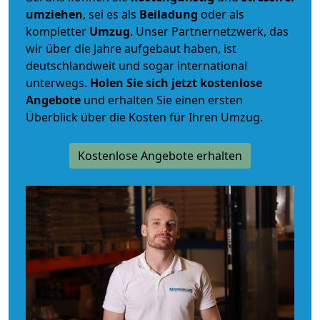
umziehen
, sei es als
Beiladung
oder als
kompletter
Umzug
. Unser Partnernetzwerk, das
wir über die Jahre aufgebaut haben, ist
deutschlandweit und sogar international
unterwegs.
Holen Sie sich jetzt kostenlose
Angebote
und erhalten Sie einen ersten
Überblick über die Kosten für Ihren Umzug.
Kostenlose Angebote erhalten