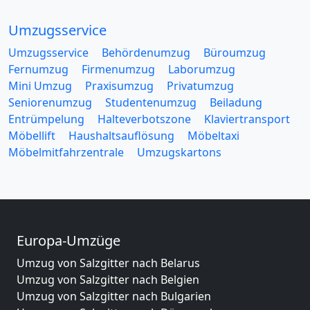
Umzugsservice
Umzugsservice
Behördenumzug
Büroumzug
Fernumzug
Firmenumzug
Laborumzug
Mini Umzug
Praxisumzug
Privatumzug
Seniorenumzug
Studentenumzug
Beiladung
Entrümpelung
Halteverbotszone
Klaviertransport
Möbellift
Haushaltsauflösung
Möbeltaxi
Möbelmitfahrzentrale
Umzugskartons
Europa-Umzüge
Umzug von Salzgitter nach Belarus
Umzug von Salzgitter nach Belgien
Umzug von Salzgitter nach Bulgarien