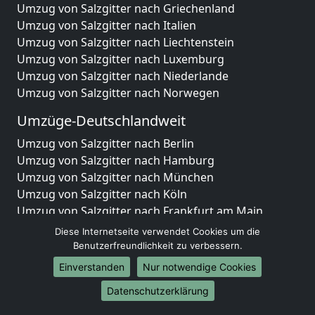
Umzug von Salzgitter nach Griechenland
Umzug von Salzgitter nach Italien
Umzug von Salzgitter nach Liechtenstein
Umzug von Salzgitter nach Luxemburg
Umzug von Salzgitter nach Niederlande
Umzug von Salzgitter nach Norwegen
Umzüge-Deutschlandweit
Umzug von Salzgitter nach Berlin
Umzug von Salzgitter nach Hamburg
Umzug von Salzgitter nach München
Umzug von Salzgitter nach Köln
Umzug von Salzgitter nach Frankfurt am Main
Umzug von Salzgitter nach Stuttgart
Diese Internetseite verwendet Cookies um die
Umzug von Salzgitter nach Düsseldorf
Benutzerfreundlichkeit zu verbessern.
Umzug von Salzgitter nach Leipzig
Einverstanden
Nur notwendige Cookies
Umzug von Salzgitter nach Dortmund
Datenschutzerklärung
Umzug von Salzgitter nach Essen
Umzug von Salzgitter nach Bremen