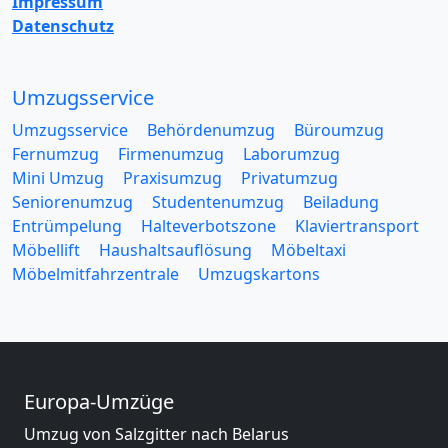
Impressum
Datenschutz
Umzugsservice
Umzugsservice
Behördenumzug
Büroumzug
Fernumzug
Firmenumzug
Laborumzug
Mini Umzug
Praxisumzug
Privatumzug
Seniorenumzug
Studentenumzug
Beiladung
Entrümpelung
Halteverbotszone
Klaviertransport
Möbellift
Haushaltsauflösung
Möbeltaxi
Möbelmitfahrzentrale
Umzugskartons
Europa-Umzüge
Umzug von Salzgitter nach Belarus