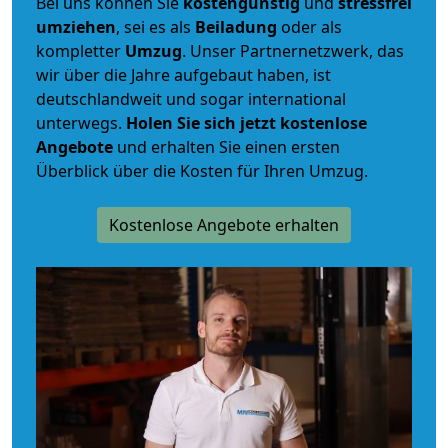
Bei uns können Sie
kostengünstig
und
stressfrei
umziehen
, sei es als
Beiladung
oder als
kompletter
Umzug
. Unser Partnernetzwerk, das
wir über die Jahre aufgebaut haben, ist
deutschlandweit und sogar international
unterwegs.
Holen Sie sich jetzt kostenlose
Angebote
und erhalten Sie einen ersten
Überblick über die Kosten für Ihren Umzug.
Kostenlose Angebote erhalten