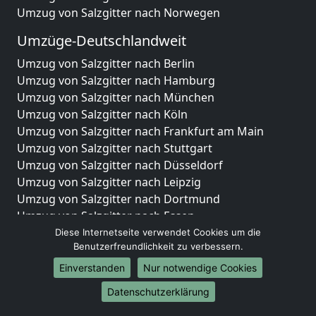
Umzug von Salzgitter nach Norwegen
Umzüge-Deutschlandweit
Umzug von Salzgitter nach Berlin
Umzug von Salzgitter nach Hamburg
Umzug von Salzgitter nach München
Umzug von Salzgitter nach Köln
Umzug von Salzgitter nach Frankfurt am Main
Umzug von Salzgitter nach Stuttgart
Umzug von Salzgitter nach Düsseldorf
Umzug von Salzgitter nach Leipzig
Umzug von Salzgitter nach Dortmund
Umzug von Salzgitter nach Essen
Umzug von Salzgitter nach Bremen
Diese Internetseite verwendet Cookies um die
Benutzerfreundlichkeit zu verbessern.
Umzug von Salzgitter nach Dresden
Umzug von Salzgitter nach Hannover
Einverstanden
Nur notwendige Cookies
Umzug von Salzgitter nach Nürnberg
Datenschutzerklärung
Umzug von Salzgitter nach Duisburg