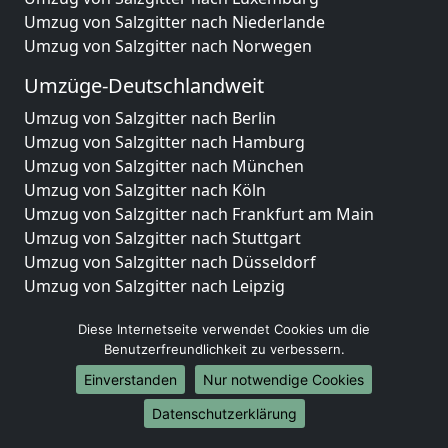
Umzug von Salzgitter nach Niederlande
Umzug von Salzgitter nach Norwegen
Umzüge-Deutschlandweit
Umzug von Salzgitter nach Berlin
Umzug von Salzgitter nach Hamburg
Umzug von Salzgitter nach München
Umzug von Salzgitter nach Köln
Umzug von Salzgitter nach Frankfurt am Main
Umzug von Salzgitter nach Stuttgart
Umzug von Salzgitter nach Düsseldorf
Umzug von Salzgitter nach Leipzig
Umzug von Salzgitter nach Dortmund
Diese Internetseite verwendet Cookies um die
Umzug von Salzgitter nach Essen
Benutzerfreundlichkeit zu verbessern.
Umzug von Salzgitter nach Bremen
Umzug von Salzgitter nach Dresden
Einverstanden
Nur notwendige Cookies
Umzug von Salzgitter nach Hannover
Datenschutzerklärung
Umzug von Salzgitter nach Nürnberg