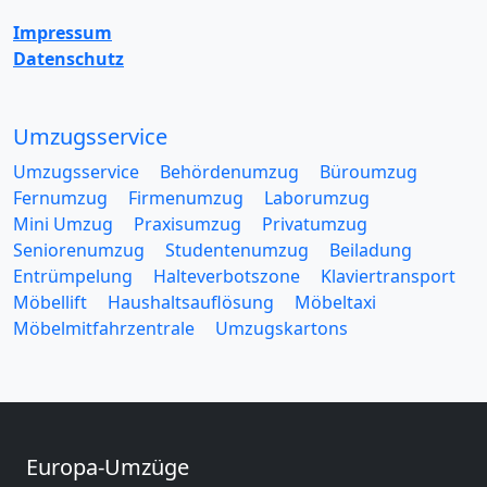
Impressum
Datenschutz
Umzugsservice
Umzugsservice
Behördenumzug
Büroumzug
Fernumzug
Firmenumzug
Laborumzug
Mini Umzug
Praxisumzug
Privatumzug
Seniorenumzug
Studentenumzug
Beiladung
Entrümpelung
Halteverbotszone
Klaviertransport
Möbellift
Haushaltsauflösung
Möbeltaxi
Möbelmitfahrzentrale
Umzugskartons
Europa-Umzüge