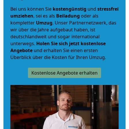
Bei uns können Sie
kostengünstig
und
stressfrei
umziehen
, sei es als
Beiladung
oder als
kompletter
Umzug
. Unser Partnernetzwerk, das
wir über die Jahre aufgebaut haben, ist
deutschlandweit und sogar international
unterwegs.
Holen Sie sich jetzt kostenlose
Angebote
und erhalten Sie einen ersten
Überblick über die Kosten für Ihren Umzug.
Kostenlose Angebote erhalten