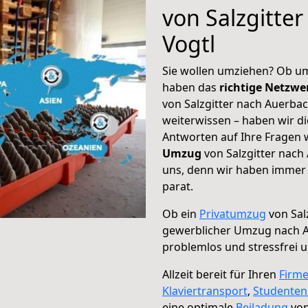
von Salzgitte
Vogtl
Sie wollen umziehen? Ob um
haben das
richtige Netzw
von Salzgitter nach Auerbac
weiterwissen – haben wir di
Antworten auf Ihre Fragen 
Umzug
von Salzgitter nach
uns, denn wir haben immer 
parat.
Ob ein
Privatumzug
von Sal
gewerblicher Umzug nach A
problemlos und stressfrei 
Allzeit bereit für Ihren
Firm
Klaviertransport
,
Studente
eine optimale
Beiladung
von