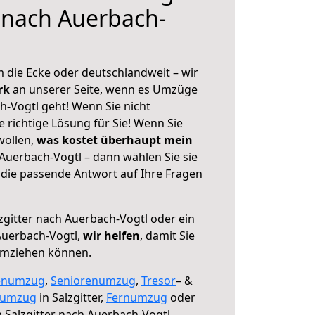
r nach Auerbach-
 die Ecke oder deutschlandweit – wir
erk
an unserer Seite, wenn es Umzüge
h-Vogtl geht! Wenn Sie nicht
e richtige Lösung für Sie! Wenn Sie
wollen,
was kostet überhaupt mein
 Auerbach-Vogtl – dann wählen Sie sie
die passende Antwort auf Ihre Fragen
zgitter nach Auerbach-Vogtl oder ein
uerbach-Vogtl,
wir helfen
, damit Sie
umziehen können.
enumzug
,
Seniorenumzug
,
Tresor
– &
numzug
in Salzgitter,
Fernumzug
oder
 Salzgitter nach Auerbach-Vogtl.