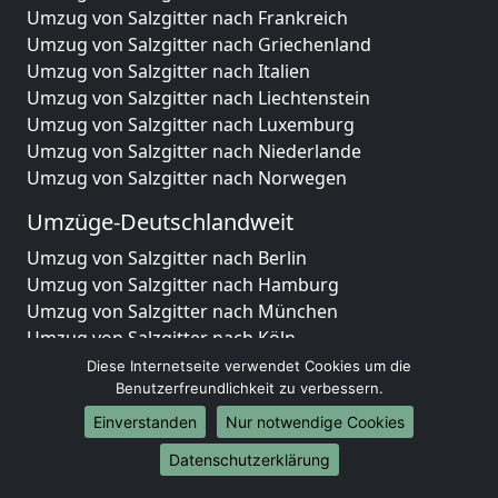
Umzug von Salzgitter nach Frankreich
Umzug von Salzgitter nach Griechenland
Umzug von Salzgitter nach Italien
Umzug von Salzgitter nach Liechtenstein
Umzug von Salzgitter nach Luxemburg
Umzug von Salzgitter nach Niederlande
Umzug von Salzgitter nach Norwegen
Umzüge-Deutschlandweit
Umzug von Salzgitter nach Berlin
Umzug von Salzgitter nach Hamburg
Umzug von Salzgitter nach München
Umzug von Salzgitter nach Köln
Umzug von Salzgitter nach Frankfurt am Main
Diese Internetseite verwendet Cookies um die
Umzug von Salzgitter nach Stuttgart
Benutzerfreundlichkeit zu verbessern.
Umzug von Salzgitter nach Düsseldorf
Einverstanden
Nur notwendige Cookies
Umzug von Salzgitter nach Leipzig
Datenschutzerklärung
Umzug von Salzgitter nach Dortmund
Umzug von Salzgitter nach Essen