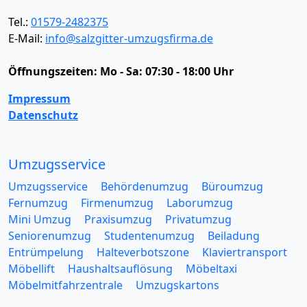
Tel.:
01579-2482375
E-Mail:
info@salzgitter-umzugsfirma.de
Öffnungszeiten:
Mo - Sa: 07:30 - 18:00 Uhr
Impressum
Datenschutz
Umzugsservice
Umzugsservice
Behördenumzug
Büroumzug
Fernumzug
Firmenumzug
Laborumzug
Mini Umzug
Praxisumzug
Privatumzug
Seniorenumzug
Studentenumzug
Beiladung
Entrümpelung
Halteverbotszone
Klaviertransport
Möbellift
Haushaltsauflösung
Möbeltaxi
Möbelmitfahrzentrale
Umzugskartons