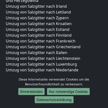
und Herzegowina
Umzug von Salzgitter nach Irland
Umzug von Salzgitter nach Lettland
Umzug von Salzgitter nach Zypern
Umzug von Salzgitter nach Kroatien
Umzug von Salzgitter nach Estland
Umzug von Salzgitter nach Finnland
Umzug von Salzgitter nach Frankreich
Umzug von Salzgitter nach Griechenland
Umzug von Salzgitter nach Italien
Umzug von Salzgitter nach Liechtenstein
Umzug von Salzgitter nach Luxemburg
Umzug von Salzgitter nach Niederlande
Umzug von Salzgitter nach Norwegen
Diese Internetseite verwendet Cookies um die
Umzüge-Deutschlandweit
Benutzerfreundlichkeit zu verbessern.
Einverstanden
Nur notwendige Cookies
Umzug von Salzgitter nach Berlin
Umzug von Salzgitter nach Hamburg
Datenschutzerklärung
Umzug von Salzgitter nach München