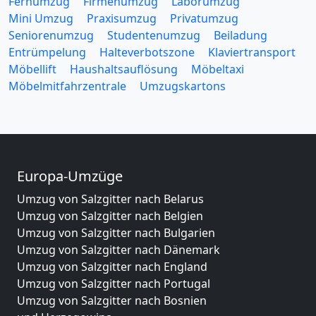
Fernumzug
Firmenumzug
Laborumzug
Mini Umzug
Praxisumzug
Privatumzug
Seniorenumzug
Studentenumzug
Beiladung
Entrümpelung
Halteverbotszone
Klaviertransport
Möbellift
Haushaltsauflösung
Möbeltaxi
Möbelmitfahrzentrale
Umzugskartons
Europa-Umzüge
Umzug von Salzgitter nach Belarus
Umzug von Salzgitter nach Belgien
Umzug von Salzgitter nach Bulgarien
Umzug von Salzgitter nach Dänemark
Umzug von Salzgitter nach England
Umzug von Salzgitter nach Portugal
Umzug von Salzgitter nach Bosnien