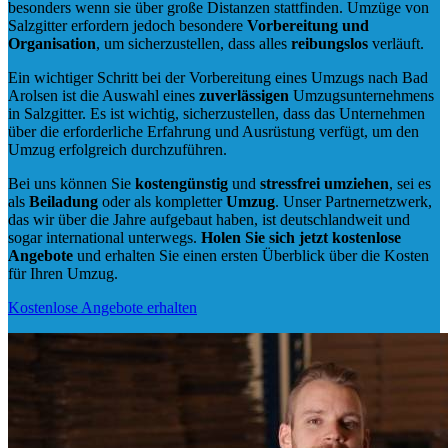
besonders wenn sie über große Distanzen stattfinden. Umzüge von
Salzgitter erfordern jedoch besondere
Vorbereitung und
Organisation
, um sicherzustellen, dass alles
reibungslos
verläuft.
Ein wichtiger Schritt bei der Vorbereitung eines Umzugs nach Bad
Arolsen ist die Auswahl eines
zuverlässigen
Umzugsunternehmens
in Salzgitter. Es ist wichtig, sicherzustellen, dass das Unternehmen
über die erforderliche Erfahrung und Ausrüstung verfügt, um den
Umzug erfolgreich durchzuführen.
Bei uns können Sie
kostengünstig
und
stressfrei
umziehen
, sei es
als
Beiladung
oder als kompletter
Umzug
. Unser Partnernetzwerk,
das wir über die Jahre aufgebaut haben, ist deutschlandweit und
sogar international unterwegs.
Holen Sie sich jetzt kostenlose
Angebote
und erhalten Sie einen ersten Überblick über die Kosten
für Ihren Umzug.
Kostenlose Angebote erhalten