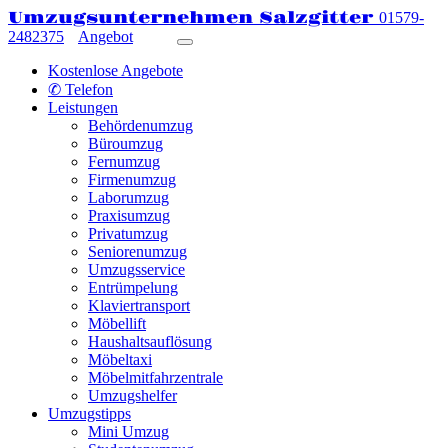
Umzugsunternehmen Salzgitter
01579-
2482375
Angebot
Kostenlose Angebote
✆ Telefon
Leistungen
Behördenumzug
Büroumzug
Fernumzug
Firmenumzug
Laborumzug
Praxisumzug
Privatumzug
Seniorenumzug
Umzugsservice
Entrümpelung
Klaviertransport
Möbellift
Haushaltsauflösung
Möbeltaxi
Möbelmitfahrzentrale
Umzugshelfer
Umzugstipps
Mini Umzug