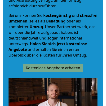
und Ausrüstung verfügt, um den Umzug
erfolgreich durchzuführen.
Bei uns können Sie
kostengünstig
und
stressfrei
umziehen
, sei es als
Beiladung
oder als
kompletter
Umzug
. Unser Partnernetzwerk, das
wir über die Jahre aufgebaut haben, ist
deutschlandweit und sogar international
unterwegs.
Holen Sie sich jetzt kostenlose
Angebote
und erhalten Sie einen ersten
Überblick über die Kosten für Ihren Umzug.
Kostenlose Angebote erhalten