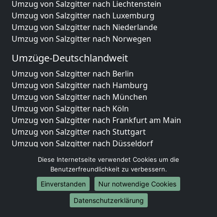
Umzug von Salzgitter nach Liechtenstein
Umzug von Salzgitter nach Luxemburg
Umzug von Salzgitter nach Niederlande
Umzug von Salzgitter nach Norwegen
Umzüge-Deutschlandweit
Umzug von Salzgitter nach Berlin
Umzug von Salzgitter nach Hamburg
Umzug von Salzgitter nach München
Umzug von Salzgitter nach Köln
Umzug von Salzgitter nach Frankfurt am Main
Umzug von Salzgitter nach Stuttgart
Umzug von Salzgitter nach Düsseldorf
Umzug von Salzgitter nach Leipzig
Diese Internetseite verwendet Cookies um die
Umzug von Salzgitter nach Dortmund
Benutzerfreundlichkeit zu verbessern.
Umzug von Salzgitter nach Essen
Einverstanden
Nur notwendige Cookies
Umzug von Salzgitter nach Bremen
Umzug von Salzgitter nach Dresden
Datenschutzerklärung
Umzug von Salzgitter nach Hannover