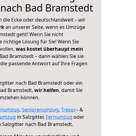
r nach Bad Bramstedt
 die Ecke oder deutschlandweit – wir
erk
an unserer Seite, wenn es Umzüge
mstedt geht! Wenn Sie nicht
e richtige Lösung für Sie! Wenn Sie
wollen,
was kostet überhaupt mein
 Bad Bramstedt – dann wählen Sie sie
die passende Antwort auf Ihre Fragen
zgitter nach Bad Bramstedt oder ein
Bad Bramstedt,
wir helfen
, damit Sie
umziehen können.
enumzug
,
Seniorenumzug
,
Tresor
– &
numzug
in Salzgitter,
Fernumzug
oder
 Salzgitter nach Bad Bramstedt.