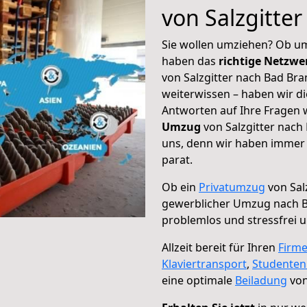
von Salzgitte
Sie wollen umziehen? Ob um
haben das
richtige Netzw
von Salzgitter nach Bad Bra
weiterwissen – haben wir di
Antworten auf Ihre Fragen 
Umzug
von Salzgitter nach
uns, denn wir haben immer 
parat.
Ob ein
Privatumzug
von Sal
gewerblicher Umzug nach 
problemlos und stressfrei 
Allzeit bereit für Ihren
Firm
Klaviertransport
,
Studente
eine optimale
Beiladung
von