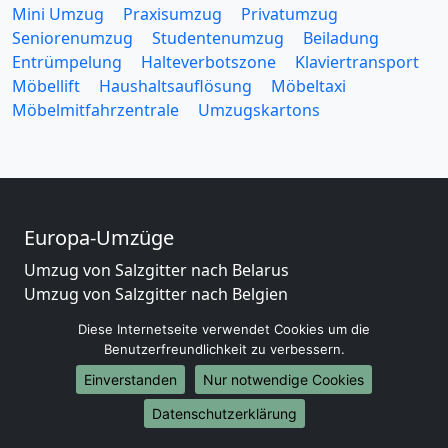
Mini Umzug
Praxisumzug
Privatumzug
Seniorenumzug
Studentenumzug
Beiladung
Entrümpelung
Halteverbotszone
Klaviertransport
Möbellift
Haushaltsauflösung
Möbeltaxi
Möbelmitfahrzentrale
Umzugskartons
Europa-Umzüge
Umzug von Salzgitter nach Belarus
Umzug von Salzgitter nach Belgien
Umzug von Salzgitter nach Bulgarien
Diese Internetseite verwendet Cookies um die
Umzug von Salzgitter nach Dänemark
Benutzerfreundlichkeit zu verbessern.
Umzug von Salzgitter nach England
Einverstanden
Nur notwendige Cookies
Umzug von Salzgitter nach Portugal
Umzug von Salzgitter nach Bosnien
Datenschutzerklärung
und Herzegowina