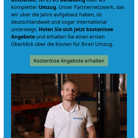
kompletter
Umzug
. Unser Partnernetzwerk, das
wir über die Jahre aufgebaut haben, ist
deutschlandweit und sogar international
unterwegs.
Holen Sie sich jetzt kostenlose
Angebote
und erhalten Sie einen ersten
Überblick über die Kosten für Ihren Umzug.
Kostenlose Angebote erhalten