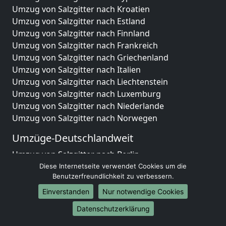
Umzug von Salzgitter nach Kroatien
Umzug von Salzgitter nach Estland
Umzug von Salzgitter nach Finnland
Umzug von Salzgitter nach Frankreich
Umzug von Salzgitter nach Griechenland
Umzug von Salzgitter nach Italien
Umzug von Salzgitter nach Liechtenstein
Umzug von Salzgitter nach Luxemburg
Umzug von Salzgitter nach Niederlande
Umzug von Salzgitter nach Norwegen
Umzüge-Deutschlandweit
Umzug von Salzgitter nach Berlin
Umzug von Salzgitter nach Hamburg
Diese Internetseite verwendet Cookies um die
Benutzerfreundlichkeit zu verbessern.
Umzug von Salzgitter nach München
Umzug von Salzgitter nach Köln
Einverstanden
Nur notwendige Cookies
Umzug von Salzgitter nach Frankfurt am Main
Datenschutzerklärung
Umzug von Salzgitter nach Stuttgart