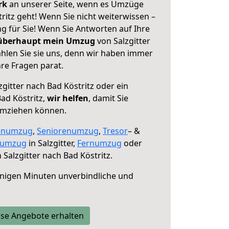
erk
an unserer Seite, wenn es Umzüge
tritz geht! Wenn Sie nicht weiterwissen –
ng für Sie! Wenn Sie Antworten auf Ihre
 überhaupt mein Umzug
von Salzgitter
ählen Sie sie uns, denn wir haben immer
re Fragen parat.
gitter nach Bad Köstritz oder ein
ad Köstritz,
wir helfen
, damit Sie
umziehen können.
enumzug
,
Seniorenumzug
,
Tresor
– &
numzug
in Salzgitter,
Fernumzug
oder
 Salzgitter nach Bad Köstritz.
nigen Minuten unverbindliche und
se Angebote erhalten