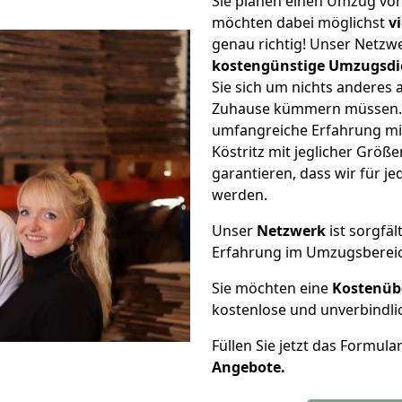
Sie planen einen Umzug von 
möchten dabei möglichst
v
genau richtig! Unser Netzw
kostengünstige Umzugsdi
Sie sich um nichts anderes 
Zuhause kümmern müssen. W
umfangreiche Erfahrung mi
Köstritz mit jeglicher Grö
garantieren, dass wir für j
werden.
Unser
Netzwerk
ist sorgfäl
Erfahrung im Umzugsberei
Sie möchten eine
Kostenüb
kostenlose und unverbindli
Füllen Sie jetzt das Formula
Angebote.