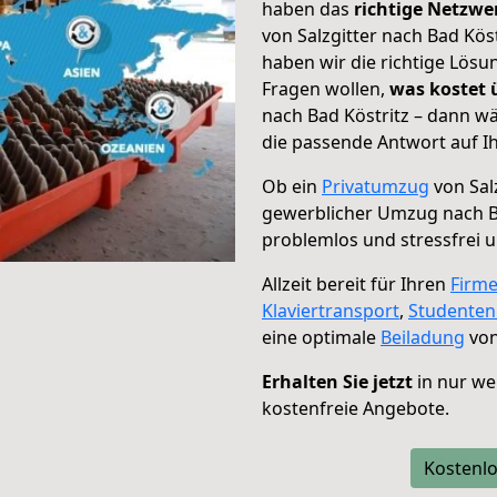
haben das
richtige Netzw
von Salzgitter nach Bad Kös
haben wir die richtige Lösu
Fragen wollen,
was kostet
nach Bad Köstritz – dann w
die passende Antwort auf Ih
Ob ein
Privatumzug
von Salz
gewerblicher Umzug nach B
problemlos und stressfrei 
Allzeit bereit für Ihren
Firm
Klaviertransport
,
Studente
eine optimale
Beiladung
von
Erhalten Sie jetzt
in nur we
kostenfreie Angebote.
Kostenlo