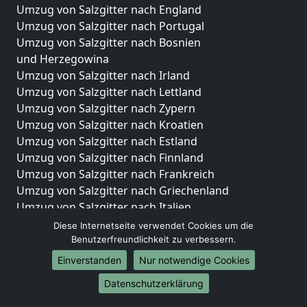
Umzug von Salzgitter nach England
Umzug von Salzgitter nach Portugal
Umzug von Salzgitter nach Bosnien
und Herzegowina
Umzug von Salzgitter nach Irland
Umzug von Salzgitter nach Lettland
Umzug von Salzgitter nach Zypern
Umzug von Salzgitter nach Kroatien
Umzug von Salzgitter nach Estland
Umzug von Salzgitter nach Finnland
Umzug von Salzgitter nach Frankreich
Umzug von Salzgitter nach Griechenland
Umzug von Salzgitter nach Italien
Umzug von Salzgitter nach Liechtenstein
Diese Internetseite verwendet Cookies um die
Umzug von Salzgitter nach Luxemburg
Benutzerfreundlichkeit zu verbessern.
Umzug von Salzgitter nach Niederlande
Einverstanden
Nur notwendige Cookies
Umzug von Salzgitter nach Norwegen
Datenschutzerklärung
Umzüge-Deutschlandweit