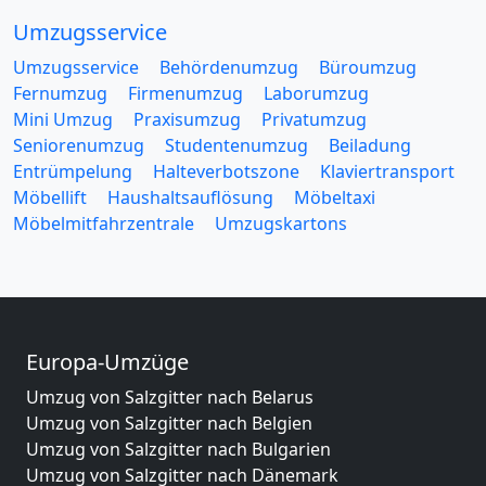
Umzugsservice
Umzugsservice
Behördenumzug
Büroumzug
Fernumzug
Firmenumzug
Laborumzug
Mini Umzug
Praxisumzug
Privatumzug
Seniorenumzug
Studentenumzug
Beiladung
Entrümpelung
Halteverbotszone
Klaviertransport
Möbellift
Haushaltsauflösung
Möbeltaxi
Möbelmitfahrzentrale
Umzugskartons
Europa-Umzüge
Umzug von Salzgitter nach Belarus
Umzug von Salzgitter nach Belgien
Umzug von Salzgitter nach Bulgarien
Umzug von Salzgitter nach Dänemark