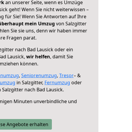
erk
an unserer Seite, wenn es Umzüge
sick geht! Wenn Sie nicht weiterwissen –
ng für Sie! Wenn Sie Antworten auf Ihre
 überhaupt mein Umzug
von Salzgitter
hlen Sie sie uns, denn wir haben immer
re Fragen parat.
zgitter nach Bad Lausick oder ein
ad Lausick,
wir helfen
, damit Sie
umziehen können.
enumzug
,
Seniorenumzug
,
Tresor
– &
numzug
in Salzgitter,
Fernumzug
oder
 Salzgitter nach Bad Lausick.
nigen Minuten unverbindliche und
se Angebote erhalten