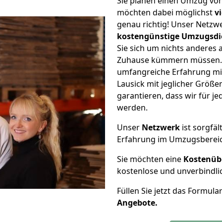
Sie planen einen Umzug von
möchten dabei möglichst
v
genau richtig! Unser Netzw
kostengünstige Umzugsdi
Sie sich um nichts anderes 
Zuhause kümmern müssen. W
umfangreiche Erfahrung mi
Lausick mit jeglicher Grö
garantieren, dass wir für j
werden.
Unser
Netzwerk
ist sorgfäl
Erfahrung im Umzugsberei
Sie möchten eine
Kostenüb
kostenlose und unverbindli
Füllen Sie jetzt das Formula
Angebote.