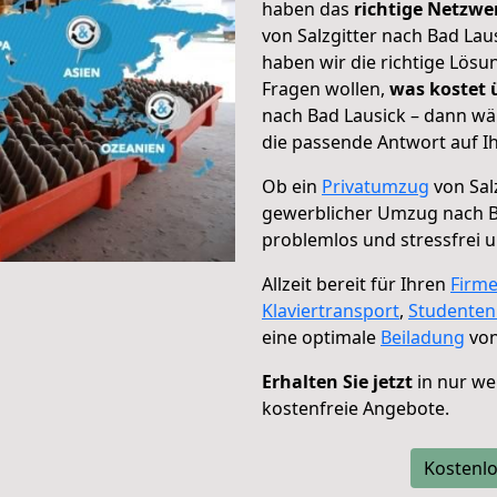
haben das
richtige Netzw
von Salzgitter nach Bad Lau
haben wir die richtige Lösu
Fragen wollen,
was kostet
nach Bad Lausick – dann wä
die passende Antwort auf Ih
Ob ein
Privatumzug
von Sal
gewerblicher Umzug nach B
problemlos und stressfrei 
Allzeit bereit für Ihren
Firm
Klaviertransport
,
Studente
eine optimale
Beiladung
von
Erhalten Sie jetzt
in nur we
kostenfreie Angebote.
Kostenlo