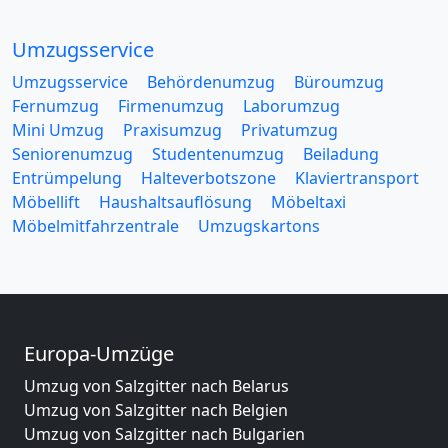
Umzugsservice
Umzugsservice
Behördenumzug
Büroumzug
Fernumzug
Firmenumzug
Laborumzug
Mini Umzug
Praxisumzug
Privatumzug
Seniorenumzug
Studentenumzug
Beiladung
Entrümpelung
Halteverbotszone
Klaviertransport
Möbellift
Haushaltsauflösung
Möbeltaxi
Möbelmitfahrzentrale
Umzugskartons
Europa-Umzüge
Umzug von Salzgitter nach Belarus
Umzug von Salzgitter nach Belgien
Umzug von Salzgitter nach Bulgarien