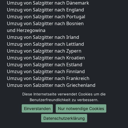
Umzug von Salzgitter nach Dänemark
Umzug von Salzgitter nach England
Umzug von Salzgitter nach Portugal
Umzug von Salzgitter nach Bosnien
und Herzegowina
Umzug von Salzgitter nach Irland
Umzug von Salzgitter nach Lettland
Umzug von Salzgitter nach Zypern
Umzug von Salzgitter nach Kroatien
Umzug von Salzgitter nach Estland
Umzug von Salzgitter nach Finnland
Umzug von Salzgitter nach Frankreich
Umzug von Salzgitter nach Griechenland
Umzug von Salzgitter nach Italien
Diese Internetseite verwendet Cookies um die
Umzug von Salzgitter nach Liechtenstein
Benutzerfreundlichkeit zu verbessern.
Umzug von Salzgitter nach Luxemburg
Einverstanden
Nur notwendige Cookies
Umzug von Salzgitter nach Niederlande
Datenschutzerklärung
Umzug von Salzgitter nach Norwegen