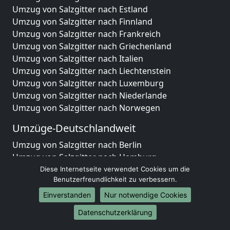
Umzug von Salzgitter nach Estland
Umzug von Salzgitter nach Finnland
Umzug von Salzgitter nach Frankreich
Umzug von Salzgitter nach Griechenland
Umzug von Salzgitter nach Italien
Umzug von Salzgitter nach Liechtenstein
Umzug von Salzgitter nach Luxemburg
Umzug von Salzgitter nach Niederlande
Umzug von Salzgitter nach Norwegen
Umzüge-Deutschlandweit
Umzug von Salzgitter nach Berlin
Umzug von Salzgitter nach Hamburg
Umzug von Salzgitter nach München
Diese Internetseite verwendet Cookies um die
Benutzerfreundlichkeit zu verbessern.
Umzug von Salzgitter nach Köln
Umzug von Salzgitter nach Frankfurt am Main
Einverstanden
Nur notwendige Cookies
Umzug von Salzgitter nach Stuttgart
Datenschutzerklärung
Umzug von Salzgitter nach Düsseldorf