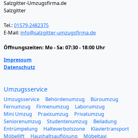
Salzgitter-Umzugsfirma.de
Salzgitter
Tel.:
01579-2482375
E-Mail:
info@salzgitter-umzugsfirma.de
Öffnungszeiten:
Mo - Sa: 07:30 - 18:00 Uhr
Impressum
Datenschutz
Umzugsservice
Umzugsservice
Behördenumzug
Büroumzug
Fernumzug
Firmenumzug
Laborumzug
Mini Umzug
Praxisumzug
Privatumzug
Seniorenumzug
Studentenumzug
Beiladung
Entrümpelung
Halteverbotszone
Klaviertransport
Möbellift
Haushaltsauflösung
Möbeltaxi