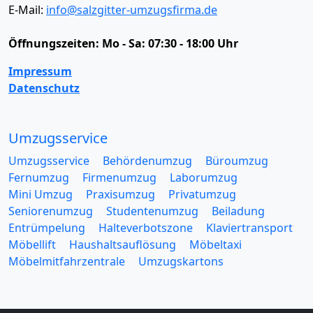
E-Mail:
info@salzgitter-umzugsfirma.de
Öffnungszeiten:
Mo - Sa: 07:30 - 18:00 Uhr
Impressum
Datenschutz
Umzugsservice
Umzugsservice
Behördenumzug
Büroumzug
Fernumzug
Firmenumzug
Laborumzug
Mini Umzug
Praxisumzug
Privatumzug
Seniorenumzug
Studentenumzug
Beiladung
Entrümpelung
Halteverbotszone
Klaviertransport
Möbellift
Haushaltsauflösung
Möbeltaxi
Möbelmitfahrzentrale
Umzugskartons