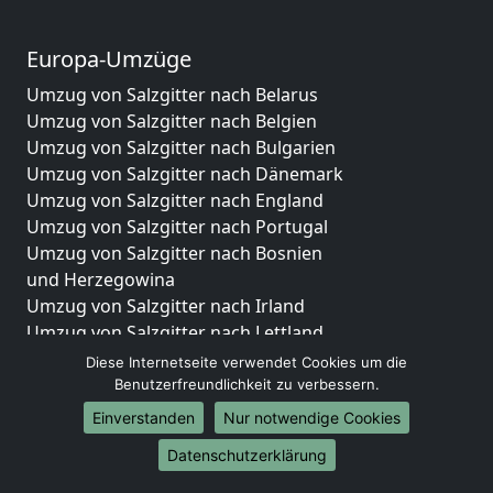
Europa-Umzüge
Umzug von Salzgitter nach Belarus
Umzug von Salzgitter nach Belgien
Umzug von Salzgitter nach Bulgarien
Umzug von Salzgitter nach Dänemark
Umzug von Salzgitter nach England
Umzug von Salzgitter nach Portugal
Umzug von Salzgitter nach Bosnien
und Herzegowina
Umzug von Salzgitter nach Irland
Umzug von Salzgitter nach Lettland
Umzug von Salzgitter nach Zypern
Diese Internetseite verwendet Cookies um die
Umzug von Salzgitter nach Kroatien
Benutzerfreundlichkeit zu verbessern.
Umzug von Salzgitter nach Estland
Einverstanden
Nur notwendige Cookies
Umzug von Salzgitter nach Finnland
Datenschutzerklärung
Umzug von Salzgitter nach Frankreich
Umzug von Salzgitter nach Griechenland