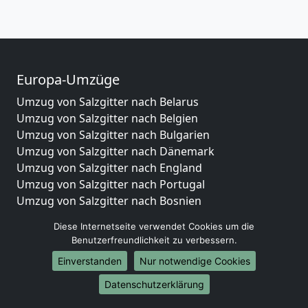
Europa-Umzüge
Umzug von Salzgitter nach Belarus
Umzug von Salzgitter nach Belgien
Umzug von Salzgitter nach Bulgarien
Umzug von Salzgitter nach Dänemark
Umzug von Salzgitter nach England
Umzug von Salzgitter nach Portugal
Umzug von Salzgitter nach Bosnien
und Herzegowina
Diese Internetseite verwendet Cookies um die
Umzug von Salzgitter nach Irland
Benutzerfreundlichkeit zu verbessern.
Umzug von Salzgitter nach Lettland
Einverstanden
Nur notwendige Cookies
Umzug von Salzgitter nach Zypern
Umzug von Salzgitter nach Kroatien
Datenschutzerklärung
Umzug von Salzgitter nach Estland