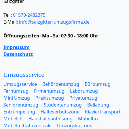
Salzgitter
Tel.:
01579-2482375
E-Mail:
info@salzgitter-umzugsfirma.de
Öffnungszeiten:
Mo - Sa: 07:30 - 18:00 Uhr
Impressum
Datenschutz
Umzugsservice
Umzugsservice
Behördenumzug
Büroumzug
Fernumzug
Firmenumzug
Laborumzug
Mini Umzug
Praxisumzug
Privatumzug
Seniorenumzug
Studentenumzug
Beiladung
Entrümpelung
Halteverbotszone
Klaviertransport
Möbellift
Haushaltsauflösung
Möbeltaxi
Möbelmitfahrzentrale
Umzugskartons