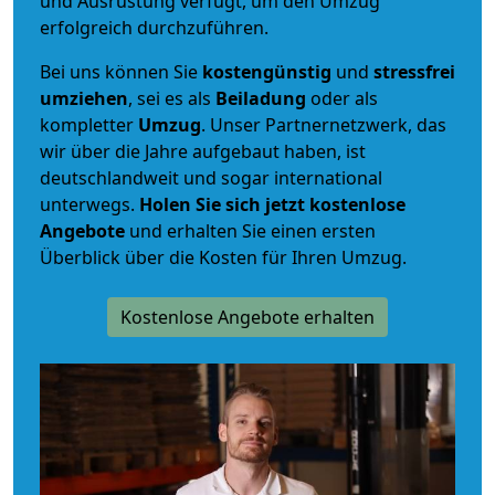
und Ausrüstung verfügt, um den Umzug
erfolgreich durchzuführen.
Bei uns können Sie
kostengünstig
und
stressfrei
umziehen
, sei es als
Beiladung
oder als
kompletter
Umzug
. Unser Partnernetzwerk, das
wir über die Jahre aufgebaut haben, ist
deutschlandweit und sogar international
unterwegs.
Holen Sie sich jetzt kostenlose
Angebote
und erhalten Sie einen ersten
Überblick über die Kosten für Ihren Umzug.
Kostenlose Angebote erhalten