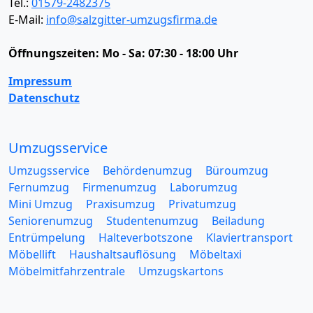
Tel.:
01579-2482375
E-Mail:
info@salzgitter-umzugsfirma.de
Öffnungszeiten:
Mo - Sa: 07:30 - 18:00 Uhr
Impressum
Datenschutz
Umzugsservice
Umzugsservice
Behördenumzug
Büroumzug
Fernumzug
Firmenumzug
Laborumzug
Mini Umzug
Praxisumzug
Privatumzug
Seniorenumzug
Studentenumzug
Beiladung
Entrümpelung
Halteverbotszone
Klaviertransport
Möbellift
Haushaltsauflösung
Möbeltaxi
Möbelmitfahrzentrale
Umzugskartons