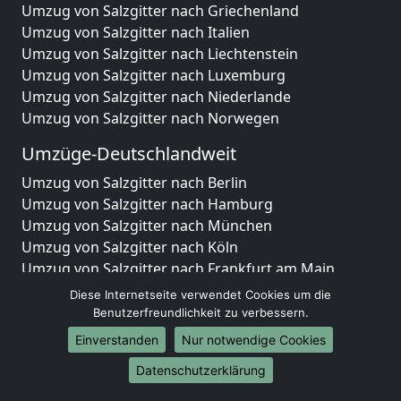
Umzug von Salzgitter nach Griechenland
Umzug von Salzgitter nach Italien
Umzug von Salzgitter nach Liechtenstein
Umzug von Salzgitter nach Luxemburg
Umzug von Salzgitter nach Niederlande
Umzug von Salzgitter nach Norwegen
Umzüge-Deutschlandweit
Umzug von Salzgitter nach Berlin
Umzug von Salzgitter nach Hamburg
Umzug von Salzgitter nach München
Umzug von Salzgitter nach Köln
Umzug von Salzgitter nach Frankfurt am Main
Umzug von Salzgitter nach Stuttgart
Diese Internetseite verwendet Cookies um die
Umzug von Salzgitter nach Düsseldorf
Benutzerfreundlichkeit zu verbessern.
Umzug von Salzgitter nach Leipzig
Einverstanden
Nur notwendige Cookies
Umzug von Salzgitter nach Dortmund
Datenschutzerklärung
Umzug von Salzgitter nach Essen
Umzug von Salzgitter nach Bremen