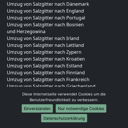
Umzug von Salzgitter nach Dänemark
Umzug von Salzgitter nach England
Umzug von Salzgitter nach Portugal
Umzug von Salzgitter nach Bosnien
und Herzegowina
Umzug von Salzgitter nach Irland
Umzug von Salzgitter nach Lettland
Umzug von Salzgitter nach Zypern
Umzug von Salzgitter nach Kroatien
Umzug von Salzgitter nach Estland
Umzug von Salzgitter nach Finnland
Umzug von Salzgitter nach Frankreich
Umzug von Salzgitter nach Griechenland
Umzug von Salzgitter nach Italien
Diese Internetseite verwendet Cookies um die
Umzug von Salzgitter nach Liechtenstein
Benutzerfreundlichkeit zu verbessern.
Umzug von Salzgitter nach Luxemburg
Einverstanden
Nur notwendige Cookies
Umzug von Salzgitter nach Niederlande
Datenschutzerklärung
Umzug von Salzgitter nach Norwegen