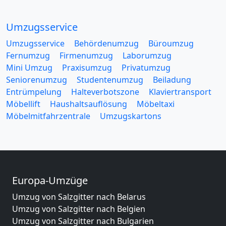
Umzugsservice
Umzugsservice
Behördenumzug
Büroumzug
Fernumzug
Firmenumzug
Laborumzug
Mini Umzug
Praxisumzug
Privatumzug
Seniorenumzug
Studentenumzug
Beiladung
Entrümpelung
Halteverbotszone
Klaviertransport
Möbellift
Haushaltsauflösung
Möbeltaxi
Möbelmitfahrzentrale
Umzugskartons
Europa-Umzüge
Umzug von Salzgitter nach Belarus
Umzug von Salzgitter nach Belgien
Umzug von Salzgitter nach Bulgarien