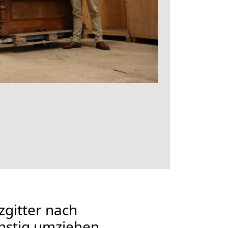
gitter nach
nstig umziehen