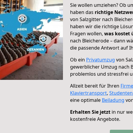
Sie wollen umziehen? Ob um
haben das
richtige Netzw
von Salzgitter nach Bleiche
haben wir die richtige Lösu
Fragen wollen,
was kostet
nach Bleicherode – dann wä
die passende Antwort auf Ih
Ob ein
Privatumzug
von Sal
gewerblicher Umzug nach B
problemlos und stressfrei 
Allzeit bereit für Ihren
Firm
Klaviertransport
,
Studente
eine optimale
Beiladung
von
Erhalten Sie jetzt
in nur we
kostenfreie Angebote.