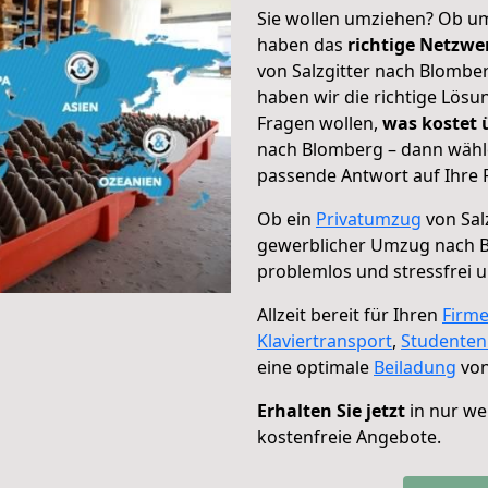
Sie wollen umziehen? Ob um
haben das
richtige Netzw
von Salzgitter nach Blomber
haben wir die richtige Lösu
Fragen wollen,
was kostet
nach Blomberg – dann wähle
passende Antwort auf Ihre 
Ob ein
Privatumzug
von Sal
gewerblicher Umzug nach 
problemlos und stressfrei 
Allzeit bereit für Ihren
Firm
Klaviertransport
,
Studente
eine optimale
Beiladung
von
Erhalten Sie jetzt
in nur we
kostenfreie Angebote.