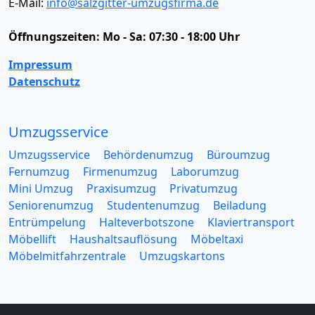
E-Mail:
info@salzgitter-umzugsfirma.de
Öffnungszeiten:
Mo - Sa: 07:30 - 18:00 Uhr
Impressum
Datenschutz
Umzugsservice
Umzugsservice
Behördenumzug
Büroumzug
Fernumzug
Firmenumzug
Laborumzug
Mini Umzug
Praxisumzug
Privatumzug
Seniorenumzug
Studentenumzug
Beiladung
Entrümpelung
Halteverbotszone
Klaviertransport
Möbellift
Haushaltsauflösung
Möbeltaxi
Möbelmitfahrzentrale
Umzugskartons