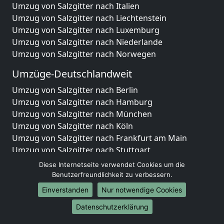
Umzug von Salzgitter nach Italien
Umzug von Salzgitter nach Liechtenstein
Umzug von Salzgitter nach Luxemburg
Umzug von Salzgitter nach Niederlande
Umzug von Salzgitter nach Norwegen
Umzüge-Deutschlandweit
Umzug von Salzgitter nach Berlin
Umzug von Salzgitter nach Hamburg
Umzug von Salzgitter nach München
Umzug von Salzgitter nach Köln
Umzug von Salzgitter nach Frankfurt am Main
Umzug von Salzgitter nach Stuttgart
Umzug von Salzgitter nach Düsseldorf
Diese Internetseite verwendet Cookies um die
Umzug von Salzgitter nach Leipzig
Benutzerfreundlichkeit zu verbessern.
Umzug von Salzgitter nach Dortmund
Einverstanden
Nur notwendige Cookies
Umzug von Salzgitter nach Essen
Datenschutzerklärung
Umzug von Salzgitter nach Bremen
Umzug von Salzgitter nach Dresden