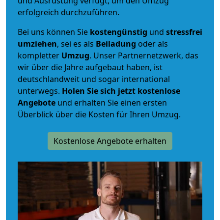
und Ausrüstung verfügt, um den Umzug
erfolgreich durchzuführen.
Bei uns können Sie
kostengünstig
und
stressfrei
umziehen
, sei es als
Beiladung
oder als
kompletter
Umzug
. Unser Partnernetzwerk, das
wir über die Jahre aufgebaut haben, ist
deutschlandweit und sogar international
unterwegs.
Holen Sie sich jetzt kostenlose
Angebote
und erhalten Sie einen ersten
Überblick über die Kosten für Ihren Umzug.
Kostenlose Angebote erhalten