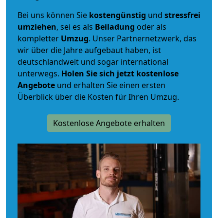
Bei uns können Sie
kostengünstig
und
stressfrei
umziehen
, sei es als
Beiladung
oder als
kompletter
Umzug
. Unser Partnernetzwerk, das
wir über die Jahre aufgebaut haben, ist
deutschlandweit und sogar international
unterwegs.
Holen Sie sich jetzt kostenlose
Angebote
und erhalten Sie einen ersten
Überblick über die Kosten für Ihren Umzug.
Kostenlose Angebote erhalten