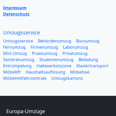
Impressum
Datenschutz
Umzugsservice
Umzugsservice
Behördenumzug
Büroumzug
Fernumzug
Firmenumzug
Laborumzug
Mini Umzug
Praxisumzug
Privatumzug
Seniorenumzug
Studentenumzug
Beiladung
Entrümpelung
Halteverbotszone
Klaviertransport
Möbellift
Haushaltsauflösung
Möbeltaxi
Möbelmitfahrzentrale
Umzugskartons
Europa-Umzüge