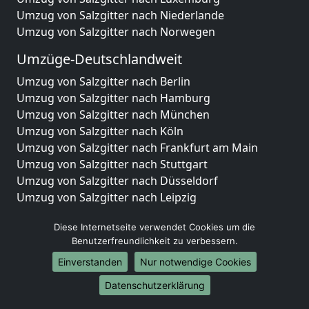
Umzug von Salzgitter nach Niederlande
Umzug von Salzgitter nach Norwegen
Umzüge-Deutschlandweit
Umzug von Salzgitter nach Berlin
Umzug von Salzgitter nach Hamburg
Umzug von Salzgitter nach München
Umzug von Salzgitter nach Köln
Umzug von Salzgitter nach Frankfurt am Main
Umzug von Salzgitter nach Stuttgart
Umzug von Salzgitter nach Düsseldorf
Umzug von Salzgitter nach Leipzig
Umzug von Salzgitter nach Dortmund
Diese Internetseite verwendet Cookies um die
Umzug von Salzgitter nach Essen
Benutzerfreundlichkeit zu verbessern.
Umzug von Salzgitter nach Bremen
Umzug von Salzgitter nach Dresden
Einverstanden
Nur notwendige Cookies
Umzug von Salzgitter nach Hannover
Datenschutzerklärung
Umzug von Salzgitter nach Nürnberg