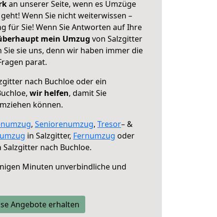
erk
an unserer Seite, wenn es Umzüge
 geht! Wenn Sie nicht weiterwissen –
ng für Sie! Wenn Sie Antworten auf Ihre
 überhaupt mein Umzug
von Salzgitter
 Sie sie uns, denn wir haben immer die
Fragen parat.
zgitter nach Buchloe oder ein
Buchloe,
wir helfen
, damit Sie
umziehen können.
enumzug
,
Seniorenumzug
,
Tresor
– &
numzug
in Salzgitter,
Fernumzug
oder
 Salzgitter nach Buchloe.
nigen Minuten unverbindliche und
se Angebote erhalten