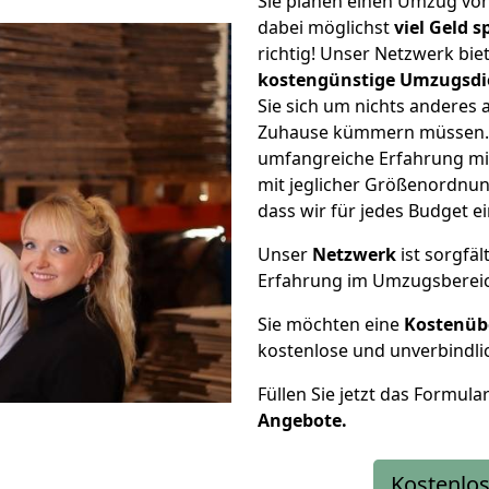
Sie planen einen Umzug von
dabei möglichst
viel Geld 
richtig! Unser Netzwerk bi
kostengünstige Umzugsdi
Sie sich um nichts anderes 
Zuhause kümmern müssen. W
umfangreiche Erfahrung mi
mit jeglicher Größenordnun
dass wir für jedes Budget 
Unser
Netzwerk
ist sorgfäl
Erfahrung im Umzugsberei
Sie möchten eine
Kostenüb
kostenlose und unverbindli
Füllen Sie jetzt das Formula
Angebote.
Kostenlos