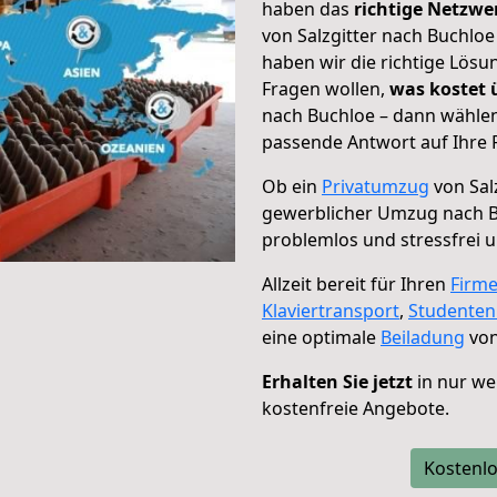
haben das
richtige Netzw
von Salzgitter nach Buchloe
haben wir die richtige Lösu
Fragen wollen,
was kostet
nach Buchloe – dann wählen
passende Antwort auf Ihre 
Ob ein
Privatumzug
von Sal
gewerblicher Umzug nach 
problemlos und stressfrei 
Allzeit bereit für Ihren
Firm
Klaviertransport
,
Studente
eine optimale
Beiladung
von
Erhalten Sie jetzt
in nur we
kostenfreie Angebote.
Kostenlo