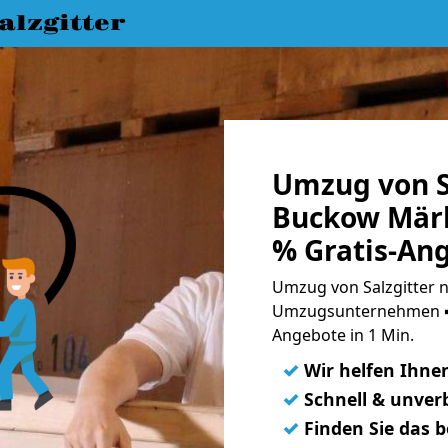
lzgitter
Umzug von S
Buckow Märk
% Gratis-An
Umzug von Salzgitter 
Umzugsunternehmen ➨
Angebote in 1 Min.
✓
Wir helfen Ihne
✓
Schnell & unverb
✓
Finden Sie das 