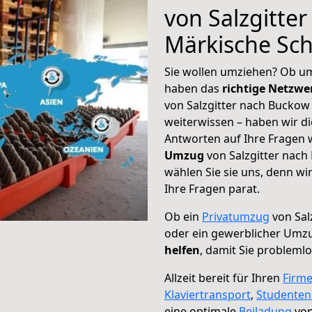
von Salzgitte
Märkische Sc
Sie wollen umziehen? Ob um
haben das
richtige Netzw
von Salzgitter nach Buckow
weiterwissen – haben wir di
Antworten auf Ihre Fragen 
Umzug
von Salzgitter nach
wählen Sie sie uns, denn w
Ihre Fragen parat.
Ob ein
Privatumzug
von Sal
oder ein gewerblicher Umz
helfen
, damit Sie probleml
Allzeit bereit für Ihren
Firm
Klaviertransport
,
Studente
eine optimale
Beiladung
von