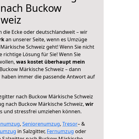
r nach Buckow
hweiz
 die Ecke oder deutschlandweit – wir
erk
an unserer Seite, wenn es Umzüge
 Märkische Schweiz geht! Wenn Sie nicht
e richtige Lösung für Sie! Wenn Sie
wollen,
was kostet überhaupt mein
 Buckow Märkische Schweiz – dann
ir haben immer die passende Antwort auf
zgitter nach Buckow Märkische Schweiz
ug nach Buckow Märkische Schweiz,
wir
os und stressfrei umziehen können.
enumzug
,
Seniorenumzug
,
Tresor
– &
numzug
in Salzgitter,
Fernumzug
oder
 Salzgitter nach Buckow Märkische