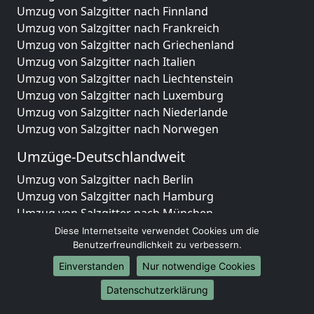
Umzug von Salzgitter nach Finnland
Umzug von Salzgitter nach Frankreich
Umzug von Salzgitter nach Griechenland
Umzug von Salzgitter nach Italien
Umzug von Salzgitter nach Liechtenstein
Umzug von Salzgitter nach Luxemburg
Umzug von Salzgitter nach Niederlande
Umzug von Salzgitter nach Norwegen
Umzüge-Deutschlandweit
Umzug von Salzgitter nach Berlin
Umzug von Salzgitter nach Hamburg
Umzug von Salzgitter nach München
Umzug von Salzgitter nach Köln
Diese Internetseite verwendet Cookies um die
Umzug von Salzgitter nach Frankfurt am Main
Benutzerfreundlichkeit zu verbessern.
Umzug von Salzgitter nach Stuttgart
Einverstanden
Nur notwendige Cookies
Umzug von Salzgitter nach Düsseldorf
Datenschutzerklärung
Umzug von Salzgitter nach Leipzig
Umzug von Salzgitter nach Dortmund