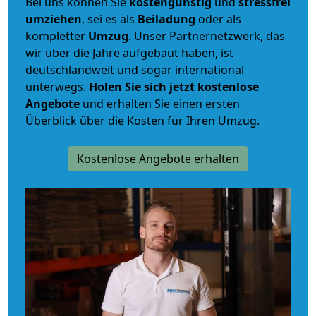
Bei uns können Sie
kostengünstig
und
stressfrei
umziehen
, sei es als
Beiladung
oder als
kompletter
Umzug
. Unser Partnernetzwerk, das
wir über die Jahre aufgebaut haben, ist
deutschlandweit und sogar international
unterwegs.
Holen Sie sich jetzt kostenlose
Angebote
und erhalten Sie einen ersten
Überblick über die Kosten für Ihren Umzug.
Kostenlose Angebote erhalten