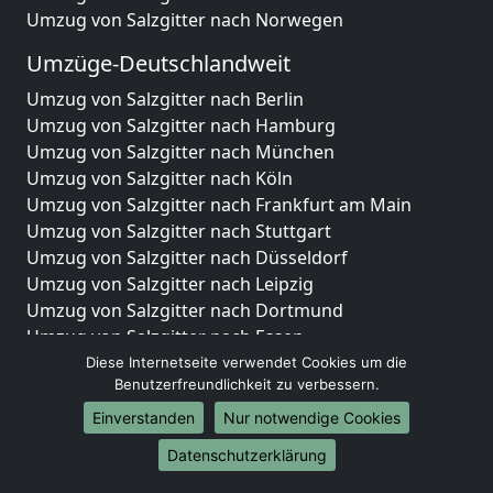
Umzug von Salzgitter nach Norwegen
Umzüge-Deutschlandweit
Umzug von Salzgitter nach Berlin
Umzug von Salzgitter nach Hamburg
Umzug von Salzgitter nach München
Umzug von Salzgitter nach Köln
Umzug von Salzgitter nach Frankfurt am Main
Umzug von Salzgitter nach Stuttgart
Umzug von Salzgitter nach Düsseldorf
Umzug von Salzgitter nach Leipzig
Umzug von Salzgitter nach Dortmund
Umzug von Salzgitter nach Essen
Umzug von Salzgitter nach Bremen
Diese Internetseite verwendet Cookies um die
Benutzerfreundlichkeit zu verbessern.
Umzug von Salzgitter nach Dresden
Umzug von Salzgitter nach Hannover
Einverstanden
Nur notwendige Cookies
Umzug von Salzgitter nach Nürnberg
Datenschutzerklärung
Umzug von Salzgitter nach Duisburg