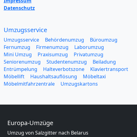
Impressum
Datenschutz
Umzugsservice
Umzugsservice
Behördenumzug
Büroumzug
Fernumzug
Firmenumzug
Laborumzug
Mini Umzug
Praxisumzug
Privatumzug
Seniorenumzug
Studentenumzug
Beiladung
Entrümpelung
Halteverbotszone
Klaviertransport
Möbellift
Haushaltsauflösung
Möbeltaxi
Möbelmitfahrzentrale
Umzugskartons
Europa-Umzüge
Umzug von Salzgitter nach Belarus