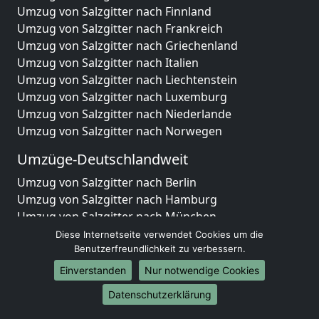
Umzug von Salzgitter nach Finnland
Umzug von Salzgitter nach Frankreich
Umzug von Salzgitter nach Griechenland
Umzug von Salzgitter nach Italien
Umzug von Salzgitter nach Liechtenstein
Umzug von Salzgitter nach Luxemburg
Umzug von Salzgitter nach Niederlande
Umzug von Salzgitter nach Norwegen
Umzüge-Deutschlandweit
Umzug von Salzgitter nach Berlin
Umzug von Salzgitter nach Hamburg
Umzug von Salzgitter nach München
Umzug von Salzgitter nach Köln
Diese Internetseite verwendet Cookies um die
Umzug von Salzgitter nach Frankfurt am Main
Benutzerfreundlichkeit zu verbessern.
Umzug von Salzgitter nach Stuttgart
Einverstanden
Nur notwendige Cookies
Umzug von Salzgitter nach Düsseldorf
Datenschutzerklärung
Umzug von Salzgitter nach Leipzig
Umzug von Salzgitter nach Dortmund