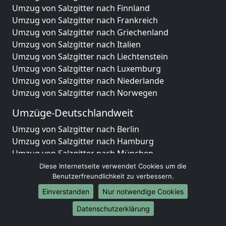
Umzug von Salzgitter nach Finnland
Umzug von Salzgitter nach Frankreich
Umzug von Salzgitter nach Griechenland
Umzug von Salzgitter nach Italien
Umzug von Salzgitter nach Liechtenstein
Umzug von Salzgitter nach Luxemburg
Umzug von Salzgitter nach Niederlande
Umzug von Salzgitter nach Norwegen
Umzüge-Deutschlandweit
Umzug von Salzgitter nach Berlin
Umzug von Salzgitter nach Hamburg
Umzug von Salzgitter nach München
Umzug von Salzgitter nach Köln
Diese Internetseite verwendet Cookies um die
Umzug von Salzgitter nach Frankfurt am Main
Benutzerfreundlichkeit zu verbessern.
Umzug von Salzgitter nach Stuttgart
Einverstanden
Nur notwendige Cookies
Umzug von Salzgitter nach Düsseldorf
Datenschutzerklärung
Umzug von Salzgitter nach Leipzig
Umzug von Salzgitter nach Dortmund