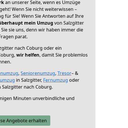
erk
an unserer Seite, wenn es Umzüge
geht! Wenn Sie nicht weiterwissen –
ng für Sie! Wenn Sie Antworten auf Ihre
 überhaupt mein Umzug
von Salzgitter
Sie sie uns, denn wir haben immer die
Fragen parat.
zgitter nach Coburg oder ein
Coburg,
wir helfen
, damit Sie problemlos
nnen.
enumzug
,
Seniorenumzug
,
Tresor
– &
numzug
in Salzgitter,
Fernumzug
oder
 Salzgitter nach Coburg.
nigen Minuten unverbindliche und
se Angebote erhalten