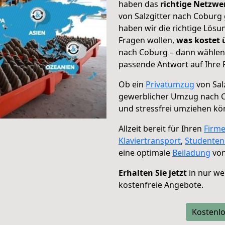
haben das
richtige Netzw
von Salzgitter nach Coburg 
haben wir die richtige Lösu
Fragen wollen,
was kostet
nach Coburg – dann wählen 
passende Antwort auf Ihre 
Ob ein
Privatumzug
von Sal
gewerblicher Umzug nach 
und stressfrei umziehen kö
Allzeit bereit für Ihren
Firm
Klaviertransport
,
Studente
eine optimale
Beiladung
von
Erhalten Sie jetzt
in nur we
kostenfreie Angebote.
Kostenlo