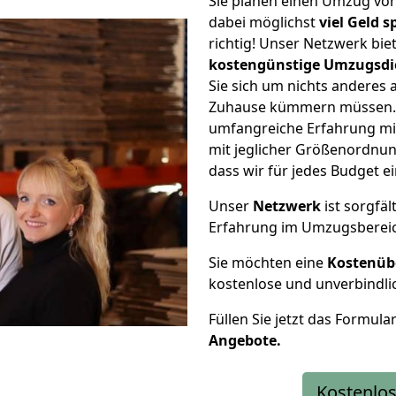
Sie planen einen Umzug vo
dabei möglichst
viel Geld 
richtig! Unser Netzwerk bi
kostengünstige Umzugsdi
Sie sich um nichts anderes 
Zuhause kümmern müssen. W
umfangreiche Erfahrung mi
mit jeglicher Größenordnun
dass wir für jedes Budget 
Unser
Netzwerk
ist sorgfäl
Erfahrung im Umzugsberei
Sie möchten eine
Kostenüb
kostenlose und unverbindli
Füllen Sie jetzt das Formula
Angebote.
Kostenlos