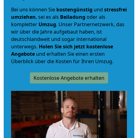
Bei uns können Sie
kostengünstig
und
stressfrei
umziehen
, sei es als
Beiladung
oder als
kompletter
Umzug
. Unser Partnernetzwerk, das
wir über die Jahre aufgebaut haben, ist
deutschlandweit und sogar international
unterwegs.
Holen Sie sich jetzt kostenlose
Angebote
und erhalten Sie einen ersten
Überblick über die Kosten für Ihren Umzug.
Kostenlose Angebote erhalten