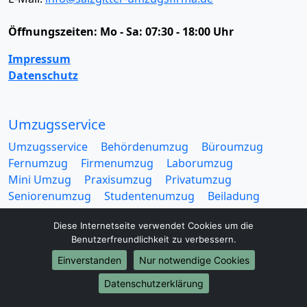
Öffnungszeiten:
Mo - Sa: 07:30 - 18:00 Uhr
Impressum
Datenschutz
Umzugsservice
Umzugsservice
Behördenumzug
Büroumzug
Fernumzug
Firmenumzug
Laborumzug
Mini Umzug
Praxisumzug
Privatumzug
Seniorenumzug
Studentenumzug
Beiladung
Entrümpelung
Halteverbotszone
Klaviertransport
Diese Internetseite verwendet Cookies um die
Möbellift
Haushaltsauflösung
Möbeltaxi
Benutzerfreundlichkeit zu verbessern.
Möbelmitfahrzentrale
Umzugskartons
Einverstanden
Nur notwendige Cookies
Datenschutzerklärung