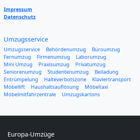
Impressum
Datenschutz
Umzugsservice
Umzugsservice
Behördenumzug
Büroumzug
Fernumzug
Firmenumzug
Laborumzug
Mini Umzug
Praxisumzug
Privatumzug
Seniorenumzug
Studentenumzug
Beiladung
Entrümpelung
Halteverbotszone
Klaviertransport
Möbellift
Haushaltsauflösung
Möbeltaxi
Möbelmitfahrzentrale
Umzugskartons
Europa-Umzüge