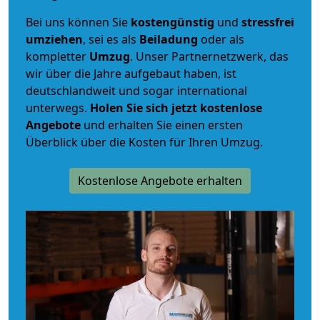
Bei uns können Sie
kostengünstig
und
stressfrei
umziehen
, sei es als
Beiladung
oder als
kompletter
Umzug
. Unser Partnernetzwerk, das
wir über die Jahre aufgebaut haben, ist
deutschlandweit und sogar international
unterwegs.
Holen Sie sich jetzt kostenlose
Angebote
und erhalten Sie einen ersten
Überblick über die Kosten für Ihren Umzug.
Kostenlose Angebote erhalten