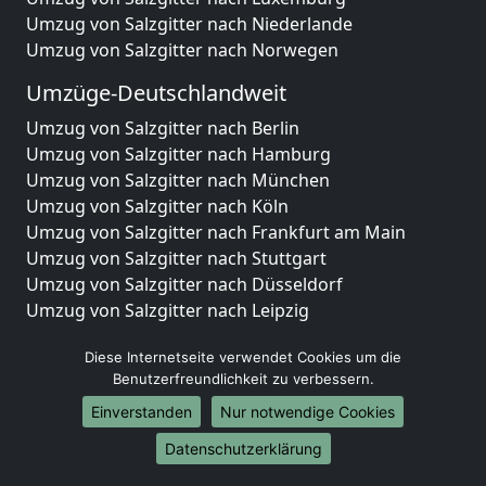
Umzug von Salzgitter nach Niederlande
Umzug von Salzgitter nach Norwegen
Umzüge-Deutschlandweit
Umzug von Salzgitter nach Berlin
Umzug von Salzgitter nach Hamburg
Umzug von Salzgitter nach München
Umzug von Salzgitter nach Köln
Umzug von Salzgitter nach Frankfurt am Main
Umzug von Salzgitter nach Stuttgart
Umzug von Salzgitter nach Düsseldorf
Umzug von Salzgitter nach Leipzig
Umzug von Salzgitter nach Dortmund
Diese Internetseite verwendet Cookies um die
Umzug von Salzgitter nach Essen
Benutzerfreundlichkeit zu verbessern.
Umzug von Salzgitter nach Bremen
Umzug von Salzgitter nach Dresden
Einverstanden
Nur notwendige Cookies
Umzug von Salzgitter nach Hannover
Datenschutzerklärung
Umzug von Salzgitter nach Nürnberg