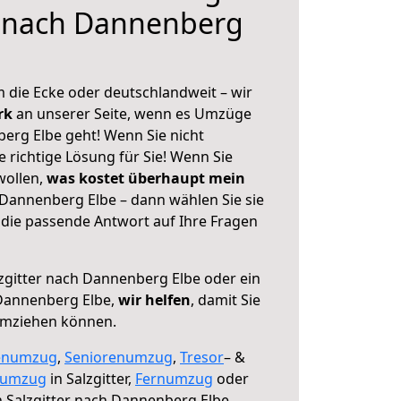
r nach Dannenberg
 die Ecke oder deutschlandweit – wir
erk
an unserer Seite, wenn es Umzüge
berg Elbe geht! Wenn Sie nicht
e richtige Lösung für Sie! Wenn Sie
wollen,
was kostet überhaupt mein
 Dannenberg Elbe – dann wählen Sie sie
die passende Antwort auf Ihre Fragen
zgitter nach Dannenberg Elbe oder ein
Dannenberg Elbe,
wir helfen
, damit Sie
umziehen können.
enumzug
,
Seniorenumzug
,
Tresor
– &
numzug
in Salzgitter,
Fernumzug
oder
 Salzgitter nach Dannenberg Elbe.