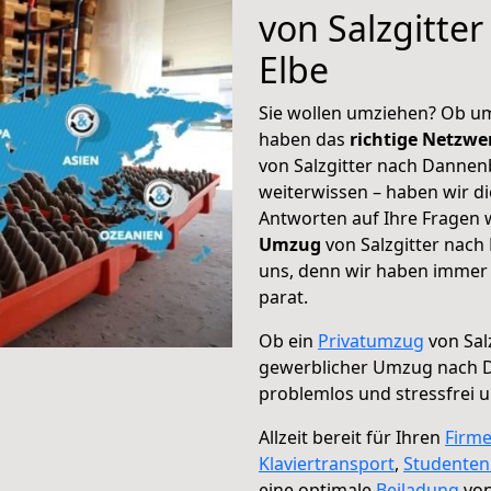
von Salzgitte
Elbe
Sie wollen umziehen? Ob um
haben das
richtige Netzw
von Salzgitter nach Dannen
weiterwissen – haben wir di
Antworten auf Ihre Fragen 
Umzug
von Salzgitter nach
uns, denn wir haben immer 
parat.
Ob ein
Privatumzug
von Sal
gewerblicher Umzug nach 
problemlos und stressfrei 
Allzeit bereit für Ihren
Firm
Klaviertransport
,
Studente
eine optimale
Beiladung
von