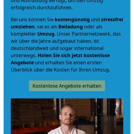
und Ausrüstung verfügt, um den Umzug
erfolgreich durchzuführen.
Bei uns können Sie
kostengünstig
und
stressfrei
umziehen
, sei es als
Beiladung
oder als
kompletter
Umzug
. Unser Partnernetzwerk, das
wir über die Jahre aufgebaut haben, ist
deutschlandweit und sogar international
unterwegs.
Holen Sie sich jetzt kostenlose
Angebote
und erhalten Sie einen ersten
Überblick über die Kosten für Ihren Umzug.
Kostenlose Angebote erhalten