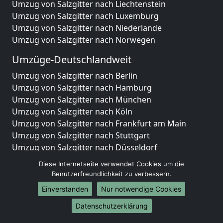
Umzug von Salzgitter nach Liechtenstein
Umzug von Salzgitter nach Luxemburg
Umzug von Salzgitter nach Niederlande
Umzug von Salzgitter nach Norwegen
Umzüge-Deutschlandweit
Umzug von Salzgitter nach Berlin
Umzug von Salzgitter nach Hamburg
Umzug von Salzgitter nach München
Umzug von Salzgitter nach Köln
Umzug von Salzgitter nach Frankfurt am Main
Umzug von Salzgitter nach Stuttgart
Umzug von Salzgitter nach Düsseldorf
Umzug von Salzgitter nach Leipzig
Diese Internetseite verwendet Cookies um die
Umzug von Salzgitter nach Dortmund
Benutzerfreundlichkeit zu verbessern.
Umzug von Salzgitter nach Essen
Einverstanden
Nur notwendige Cookies
Umzug von Salzgitter nach Bremen
Umzug von Salzgitter nach Dresden
Datenschutzerklärung
Umzug von Salzgitter nach Hannover